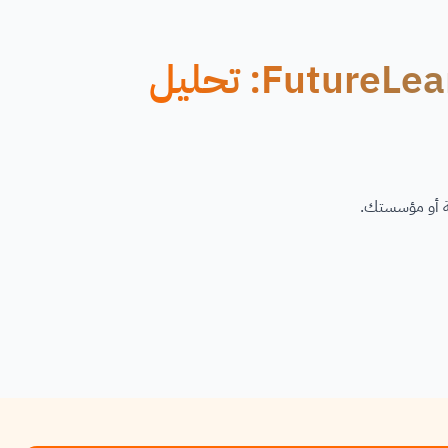
دورة عبر الإنترنت مجانًا من FutureLearn: تحليل
نية أو مؤسستك.