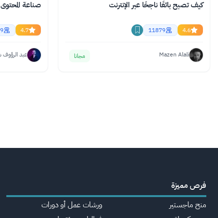
كيف تصبح بائعًا ناجحًا عبر الإنترنت
صناعة المحتوى 
9
4.7
11879
4.6
Mazen Alali
عبد الرؤوف 
مجانا
فرص مميزة
منح ماجستير
ورشات عمل أو دورات