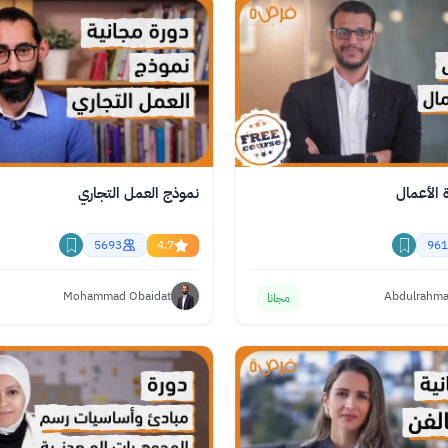
 الأعمال
نموذج العمل التجاري
5693
4.7
961
Mohammad Obaidat
Abdulrahman
مجانا