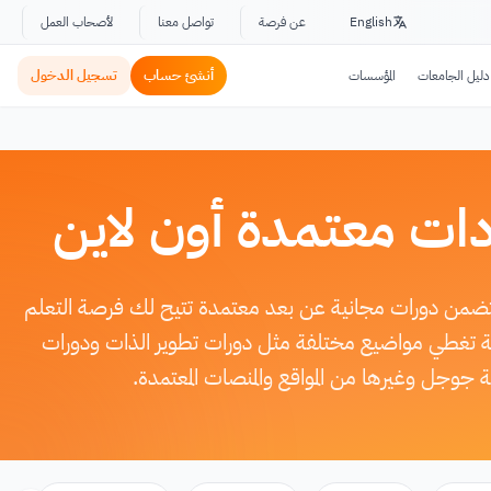
English
عن فرصة
تواصل معنا
لأصحاب العمل
أنشئ حساب
تسجيل الدخول
دليل الجامعات
المؤسسات
ات معتمدة أون لاين
تتضمن دورات مجانية عن بعد معتمدة تتيح لك فرصة التعلم
وعة تغطي مواضيع مختلفة مثل دورات تطوير الذات ودورات
جوجل وغيرها من المواقع والمنصات المعتمدة.