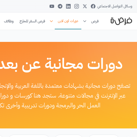
وسائل التواصل الاجتماعي
دورات اون لاين
فرص
فرص السفر للخارج
وظائف
دورات مجانية عن بعد
تصفح دورات مجانية بشهادات معتمدة باللغة العربية والإن
عبر الإنترنت في مجالات متنوعة. ستجد هنا كورسات و دور
العمل الحر والبرمجة ودورات تدريبية وأخرى ت