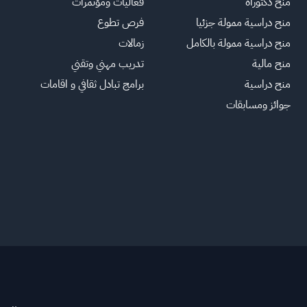
منح دكتوراة
فعاليات ومؤتمرات
منح دراسية ممولة جزئيا
فرص تطوع
منح دراسية ممولة بالكامل
زمالات
منح مالية
تدريب مهني وتقني
منح دراسية
برامج تبادل ثقافي و اقامات
جوائز ومسابقات