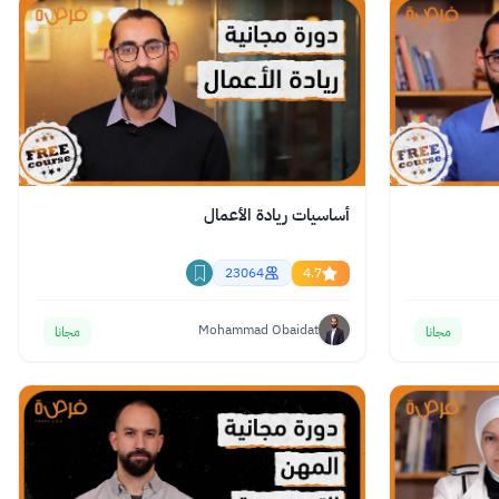
أساسيات ريادة الأعمال
23064
4.7
Mohammad Obaidat
مجانا
مجانا