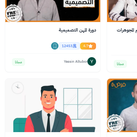
 المجوهرات
دورة المهن التصميمية
12453
4.7
Yassin Altubor
مجانا
مجانا