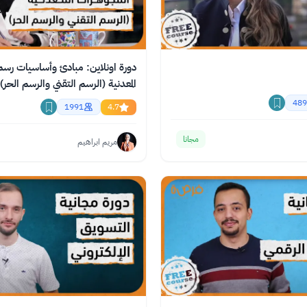
دورة اونلاين: مبادئ وأساسيات رسم
المعدنية (الرسم التقني والرسم الحر)
489
1991
4.7
مجانا
مريم ابراهيم