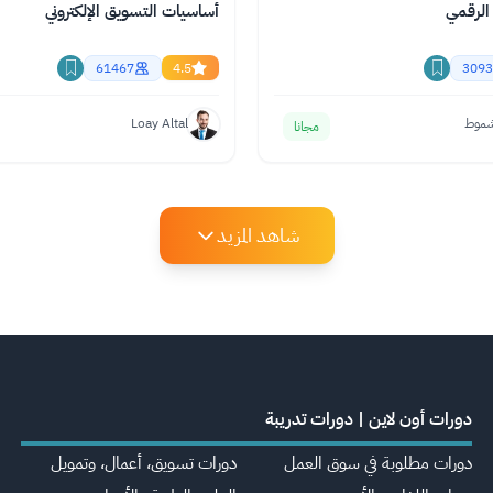
الرقمي
أساسيات التسويق الإلكتروني
61467
4.5
3093
شموط
Loay Altal
مجانا
شاهد المزيد
دورات أون لاين | دورات تدريبة
دورات مطلوبة في سوق العمل
دورات تسويق، أعمال، وتمويل