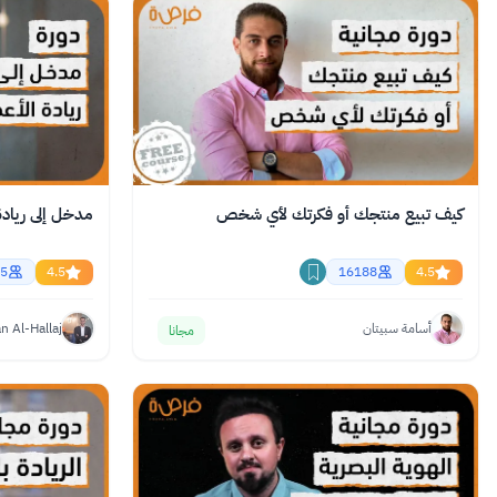
كيف تبيع منتجك أو فكرتك لأي شخص
مدخل إلى ريادة
5
4.5
16188
4.5
أسامة سبيتان
 Al-Hallaj
مجانا