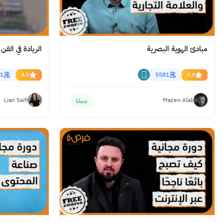
مبادئ الهوية البصرية
الريادة في الفن
1
4.5
5581
4.6
Lian Saifi
Mazen Alali
مجانا