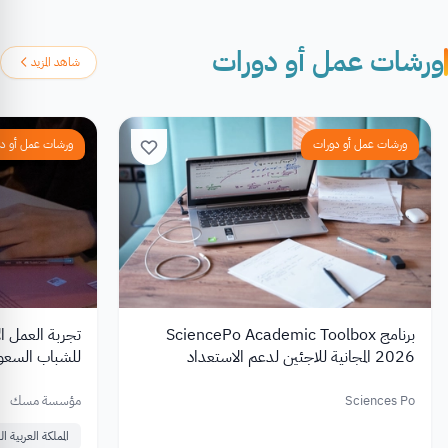
ورشات عمل أو دورات
شاهد المزيد
ورشات عمل أو دورات
ورشات عمل أو د
برنامج SciencePo Academic Toolbox
2026 المجانية للاجئين لدعم الاستعداد
للشباب السعو
للدراسات العليا
Sciences Po
مؤسسة مسك
المملكة العربية 