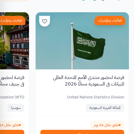
فعاليات ومؤتمرات
فعاليات ومؤتمرا
فرصة لحضور منتدى الأمم المتحدة العالمي
فرصة لحضور الم
للبيانات في السعودية مجانًا 2026
في جنيف مجانًا 026
nization (WTO)
United Nations Statistics Division
المملكة العربية السعودية
سويسرا
تغلق خلال 54 يوم
تغلق خلال 13 يوم