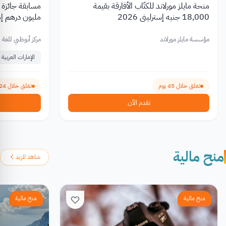
منحة مايلز مورلاند للكتّاب الأفارقة بقيمة
مسابقة جائزة ا
18,000 جنيه إسترليني 2026
مليون درهم إمارات
مؤسسة مايلز مورلاند
مركز أبوظبي للغة ا
الإمارات العربية 
تغلق خلال 45 يوم
تغلق خلال 24 يوم
تقدم الآن
منح مالية
شاهد المزيد
منح مالية
منح مالية