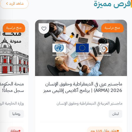
فرص مميزة
شاهد المزيد
منح دراسية
منح دراسية
ماجستير عربي في الديمقراطية وحقوق الإنسان
2026 (ARMA) | برنامج أكاديمي إقليمي مميز
سجل مجاناً!
بدعم من ال European Union
ماجستير العربية في الديمقراطية وحقوق الإنسان
وزارة الخارجية الرو
لبنان
رومانيا
تغلق خلال 115 يوم
مغلقة