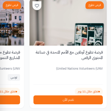
فرص تطوع
فرص تطوع
فرصة تطوع أونلاين مع الأمم المتحدة في صناعة
المحتوى الرقمي
المشاريع التنمو
lunteers (UNV)
United Nations Volunteers (UNV)
تونس
تغلق خلال 11 يوم
تغلق خلال 11 يوم
تقدم الآن