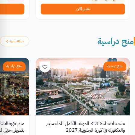
تقدم الآن
منح دراسية
شاهد المزيد
منح دراسية
منح دراسية
منحة KDI School الممولة بالكامل للماجستير
والدكتوراه في كوريا الجنوبية 2027
بتمويل جزئي للط