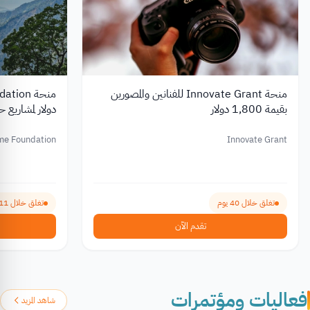
منحة Innovate Grant للفنانين والمصورين
بقيمة 1,800 دولار
دولار لمشاريع ح
me Foundation
Innovate Grant
تغلق خلال 40 يوم
تغلق خلال 111 يوم
تقدم الآن
فعاليات ومؤتمرات
شاهد المزيد