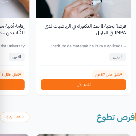
فرصة بحثية لما بعد الدكتوراه في الرياضيات لدى
IMPA في البرازيل
للكُتّاب من ج
ist University
Instituto de Matemática Pura e Aplicada –
IMPA
البرازيل
الصين
تغلق خلال 87 يوم
تغلق خلال 6 أيام
تقدم الآن
فرص تطوع
شاهد المزيد