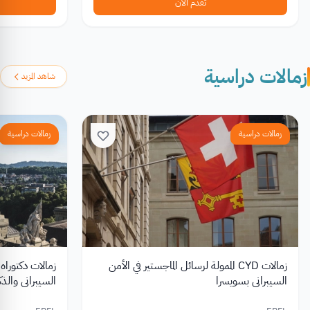
تقدم الآن
زمالات دراسية
شاهد المزيد
زمالات دراسية
زمالات دراسية
زمالات CYD الممولة لرسائل الماجستير في الأمن
زمالات دكتوراه
السيبراني بسويسرا
السيبراني والذكا