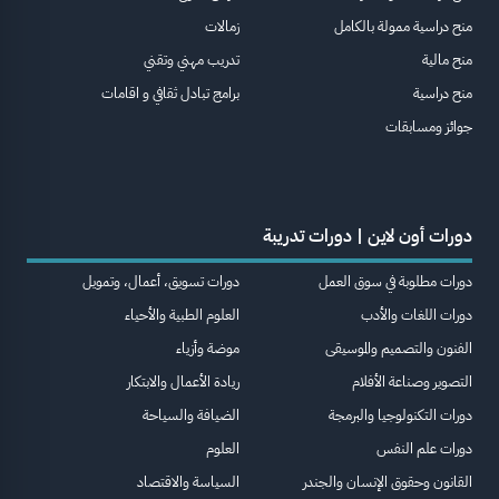
منح دراسية ممولة بالكامل
زمالات
منح مالية
تدريب مهني وتقني
منح دراسية
برامج تبادل ثقافي و اقامات
جوائز ومسابقات
دورات أون لاين | دورات تدريبة
دورات مطلوبة في سوق العمل
دورات تسويق، أعمال، وتمويل
دورات اللغات والأدب
العلوم الطبية والأحياء
الفنون والتصميم والموسيقى
موضة وأزياء
التصوير وصناعة الأفلام
ريادة الأعمال والابتكار
دورات التكنولوجيا والبرمجة
الضيافة والسياحة
دورات علم النفس
العلوم
القانون وحقوق الإنسان والجندر
السياسة والاقتصاد