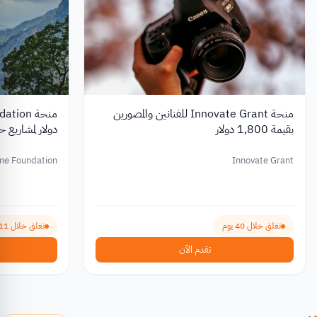
منحة Innovate Grant للفنانين والمصورين
بقيمة 1,800 دولار
دولار لمشاريع ح
me Foundation
Innovate Grant
تغلق خلال 40 يوم
تغلق خلال 111 يوم
تقدم الآن