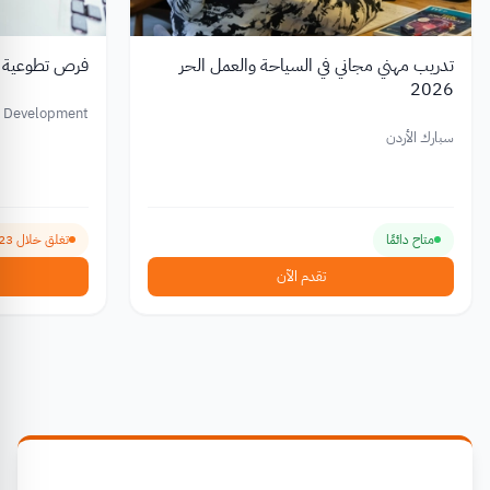
تدريب مهني مجاني في السياحة والعمل الحر
فرص تطوعية فرص
2026
nd Development
 Africa (YALDA)
سبارك الأردن
متاح دائمًا
تغلق خلال 23 يوم
تقدم الآن