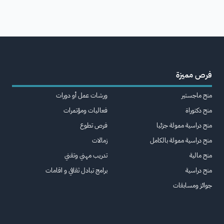
فرص مميزة
منح ماجستير
ورشات عمل أو دورات
منح دكتوراة
فعاليات ومؤتمرات
منح دراسية ممولة جزئيا
فرص تطوع
منح دراسية ممولة بالكامل
زمالات
منح مالية
تدريب مهني وتقني
منح دراسية
برامج تبادل ثقافي و اقامات
جوائز ومسابقات