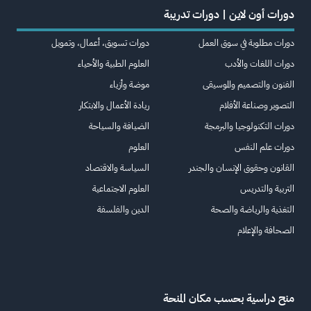
دورات أون لاين | دورات تدريبة
دورات مطلوبة في سوق العمل
دورات تسويق، أعمال، وتمويل
دورات اللغات والأدب
العلوم الطبية والأحياء
الفنون والتصميم والموسيقى
موضة وأزياء
التصوير وصناعة الأفلام
ريادة الأعمال والابتكار
دورات التكنولوجيا والبرمجة
الضيافة والسياحة
دورات علم النفس
العلوم
القانون وحقوق الإنسان والجندر
السياسة والاقتصاد
التربية والتدريس
العلوم الاجتماعية
التغذية والرياضة والصحة
الدين والفلسفة
الصحافة والإعلام
منح دراسية بحسب مكان المنحة