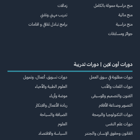
منح دراسية ممولة بالكامل
زمالات
منح مالية
تدريب مهني وتقني
منح دراسية
برامج تبادل ثقافي و اقامات
جوائز ومسابقات
دورات أون لاين | دورات تدريبة
دورات مطلوبة في سوق العمل
دورات تسويق، أعمال، وتمويل
دورات اللغات والأدب
العلوم الطبية والأحياء
الفنون والتصميم والموسيقى
موضة وأزياء
التصوير وصناعة الأفلام
ريادة الأعمال والابتكار
دورات التكنولوجيا والبرمجة
الضيافة والسياحة
دورات علم النفس
العلوم
القانون وحقوق الإنسان والجندر
السياسة والاقتصاد