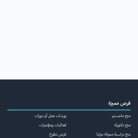
فرص مميزة
منح ماجستير
ورشات عمل أو دورات
منح دكتوراة
فعاليات ومؤتمرات
منح دراسية ممولة جزئيا
فرص تطوع