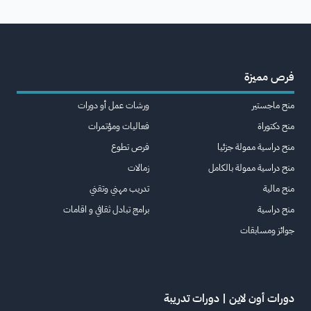
فرص مميزة
منح ماجستير
ورشات عمل أو دورات
منح دكتوراة
فعاليات ومؤتمرات
منح دراسية ممولة جزئيا
فرص تطوع
منح دراسية ممولة بالكامل
زمالات
منح مالية
تدريب مهني وتقني
منح دراسية
برامج تبادل ثقافي و اقامات
جوائز ومسابقات
دورات أون لاين | دورات تدريبة