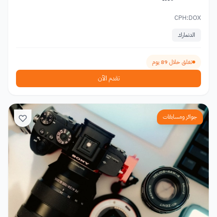
CPH:DOX
الدنمارك
تغلق خلال 89 يوم
تقدم الآن
جوائز ومسابقات