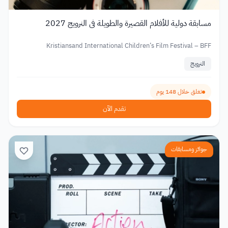
مسابقة دولية للأفلام القصيرة والطويلة في النرويج 2027
Kristiansand International Children’s Film Festival – BFF
النرويج
تغلق خلال 148 يوم
تقدم الآن
جوائز ومسابقات