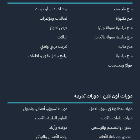
منح ماجستير
ورشات عمل أو دورات
منح دكتوراة
فعاليات ومؤتمرات
منح دراسية ممولة جزئيا
فرص تطوع
منح دراسية ممولة بالكامل
زمالات
منح مالية
تدريب مهني وتقني
منح دراسية
برامج تبادل ثقافي و اقامات
جوائز ومسابقات
دورات أون لاين | دورات تدريبة
دورات مطلوبة في سوق العمل
دورات تسويق، أعمال، وتمويل
دورات اللغات والأدب
العلوم الطبية والأحياء
الفنون والتصميم والموسيقى
موضة وأزياء
التصوير وصناعة الأفلام
ريادة الأعمال والابتكار