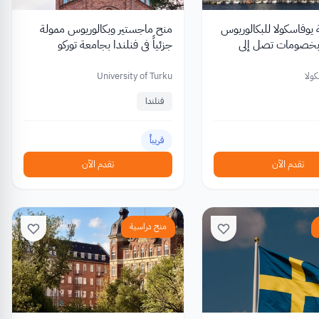
يوفاسكولا للبكالوريوس
منح ماجستير وبكالوريوس ممولة
 بخصومات تصل إلى
جزئياً في فنلندا بجامعة توركو
ولا
University of Turku
فنلندا
قريباً
تقدم الآن
تقدم الآن
منح دراسية