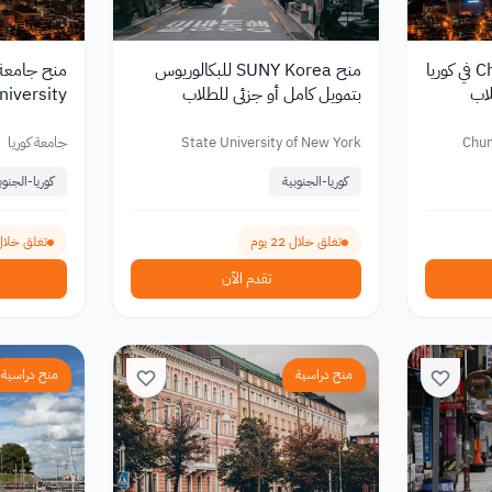
منح Chungkang College في كوريا
منح SUNY Korea للبكالوريوس
لاب
بتمويل كامل أو جزئي للطلاب
الدوليين 2027
كامل أو جز
2027
Chun
State University of New York
جامعة كوريا
كوريا-الجنوبية
كوريا-الجنوب
تغلق خلال 22 يوم
تغلق خلال 25 ي
تقدم الآن
منح دراسية
منح دراسية