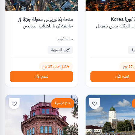
منح جامعة كوريا Korea
منحة بكالوريوس ممولة جزئيًا في
University للبكالوريوس بتمويل
جامعة كوريا للطلاب الدوليين
ئي للطلاب الدوليين
جامعة كوريا
ية
كوريا-الجنوبية
وم
تغلق خلال 25 يوم
تقدم الآن
تقدم الآن
منح دراسية