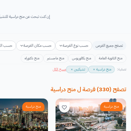
إن كنت تبحث عن منح دراسية للتشيكيين لعام 2026-2027 فأنت في المكان المناسب! ستجد هنا منح دراسية مجانية والتي تقدم
تصفح جميع الفرص
حسب نوع الفرصة
حسب مكان الفرصة
حسب ال
منح الثانوية العامة
منح بكالوريوس
منح ماجستير
منح دكتوراه
تصفية:
منح دراسية
×
تشيكيين
×
مسح الكل
تصفح
(
330
)
فرصة
ل
منح دراسية
منح دراسية
منح دراسية