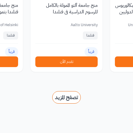
بكالوريوس
منح جامعة آلتو الممولة بالكامل
منح جامعة 
الدوليين
للرسوم الدراسية في فنلندا
فنلندا بتمو
 of Helsinki
Aalto University
Uni
فنلندا
فنلندا
قريباً
قريباً
تقدم الآن
تصفح المزيد