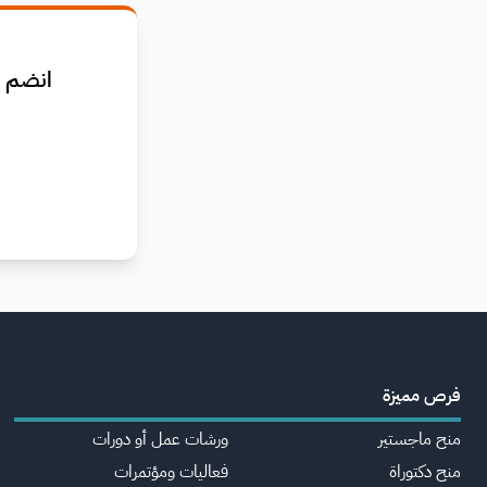
انضم ا
فرص مميزة
منح ماجستير
ورشات عمل أو دورات
منح دكتوراة
فعاليات ومؤتمرات