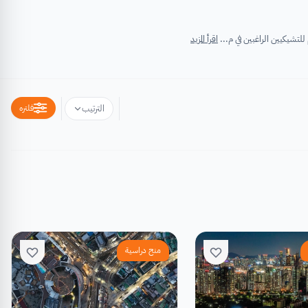
اقرأ المزيد
فلتره
الترتيب
منح دراسية