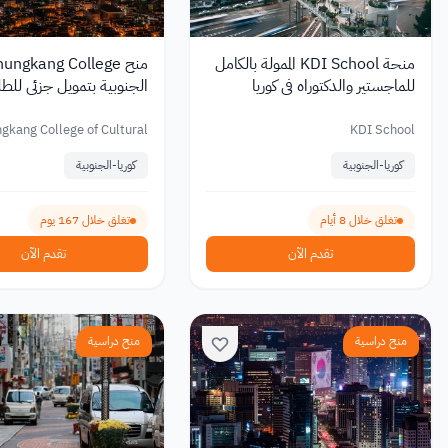
منحة KDI School الممولة بالكامل
للماجستير والدكتوراه في كوريا
الجنوبية بتمويل جزئي للط
الجنوبية 2027
الدوليين 2027
gkang College of Cultural
KDI School
Industries
كوريا-الجنوبية
كوريا-الجنوبية
تغلق خلال 8 أيام
تغلق خلال 167 يوم
تقدم الآن
تقدم الآن
منح دراسية
منح دراسية