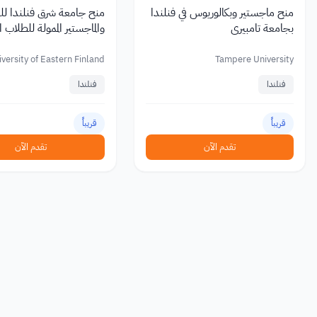
منح ماجستير وبكالوريوس في فنلندا
منح جامعة شرق فنلندا لل
بجامعة تامبيري
والماجستير الممولة للطلاب 
versity of Eastern Finland
Tampere University
فنلندا
فنلندا
قريباً
قريباً
تقدم الآن
تقدم الآن