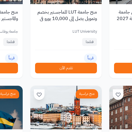
ي جامعة
منح جامعة LUT للماجستير بخصم
منح جامعة 
وتمويل يصل إلى 10,000 يورو في
والماجستير
فنلندا 2027
6,000 يورو
LUT University
جامعة يوفاسك
فنلندا
فنلندا
قريباً
قريباً
تقدم الآن
منح دراسية
منح دراسية