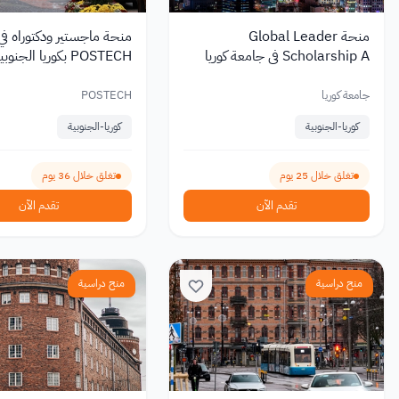
منحة Global Leader
منحة ماجستير ودكتوراه ف
Scholarship A في جامعة كوريا
POSTECH بكوريا الجنوبية 2027
بإعفاء كامل من الرسوم 2027
جامعة كوريا
POSTECH
كوريا-الجنوبية
كوريا-الجنوبية
تغلق خلال 25 يوم
تغلق خلال 36 يوم
تقدم الآن
تقدم الآن
منح دراسية
منح دراسية