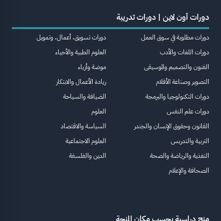
دورات أون لاين | دورات تدريبة
دورات مطلوبة في سوق العمل
دورات تسويق، أعمال، وتمويل
دورات اللغات والأدب
العلوم الطبية والأحياء
الفنون والتصميم والموسيقى
موضة وأزياء
التصوير وصناعة الأفلام
ريادة الأعمال والابتكار
دورات التكنولوجيا والبرمجة
الضيافة والسياحة
دورات علم النفس
العلوم
القانون وحقوق الإنسان والجندر
السياسة والاقتصاد
التربية والتدريس
العلوم الاجتماعية
التغذية والرياضة والصحة
الدين والفلسفة
الصحافة والإعلام
منح دراسية بحسب مكان المنحة