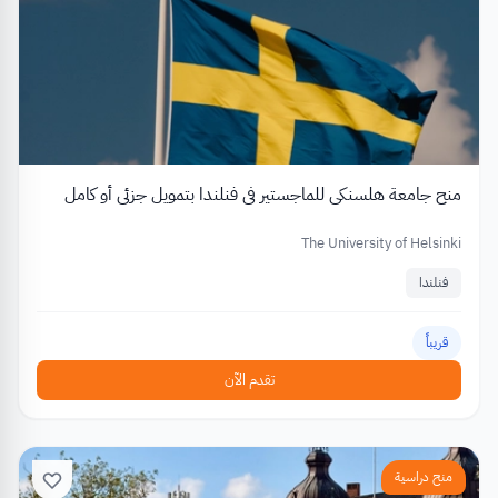
منح جامعة هلسنكي للماجستير في فنلندا بتمويل جزئي أو كامل
The University of Helsinki
فنلندا
قريباً
تقدم الآن
منح دراسية