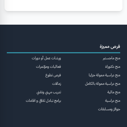
فرص مميزة
منح ماجستير
ورشات عمل أو دورات
منح دكتوراة
فعاليات ومؤتمرات
منح دراسية ممولة جزئيا
فرص تطوع
منح دراسية ممولة بالكامل
زمالات
منح مالية
تدريب مهني وتقني
منح دراسية
برامج تبادل ثقافي و اقامات
جوائز ومسابقات