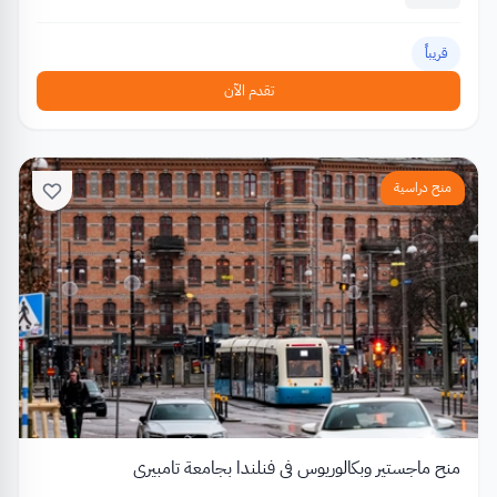
قريباً
تقدم الآن
منح دراسية
منح ماجستير وبكالوريوس في فنلندا بجامعة تامبيري