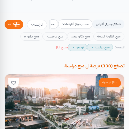
تصفح جميع الفرص
حسب نوع الفرصة
حسب مكان الفرصة
حسب التخص
فلتره
الترتيب
منح الثانوية العامة
منح بكالوريوس
منح ماجستير
منح دكتوراه
تصفية:
منح دراسية
×
كوريين
×
مسح الكل
تصفح
(
330
)
فرصة
ل
منح دراسية
منح دراسية