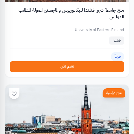
منح جامعة شرق فنلندا للبكالوريوس والماجستير الممولة للطلاب
الدوليين
University of Eastern Finland
فنلندا
قريباً
تقدم الآن
منح دراسية