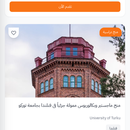
تقدم الآن
منح دراسية
منح ماجستير وبكالوريوس ممولة جزئياً في فنلندا بجامعة توركو
University of Turku
فنلندا