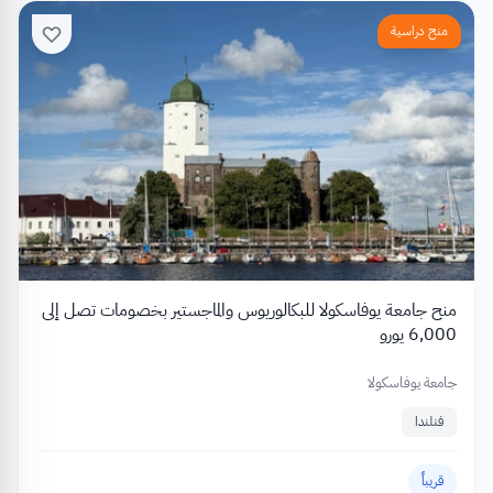
منح دراسية
منح جامعة يوفاسكولا للبكالوريوس والماجستير بخصومات تصل إلى
6,000 يورو
جامعة يوفاسكولا
فنلندا
قريباً