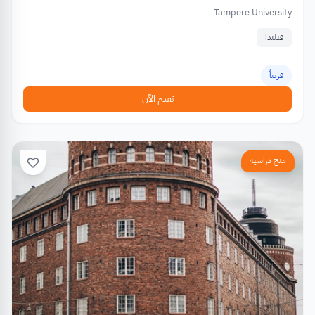
Tampere University
فنلندا
قريباً
تقدم الآن
منح دراسية