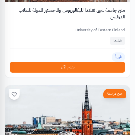
منح جامعة شرق فنلندا للبكالوريوس والماجستير الممولة للطلاب
الدوليين
University of Eastern Finland
فنلندا
قريباً
تقدم الآن
منح دراسية