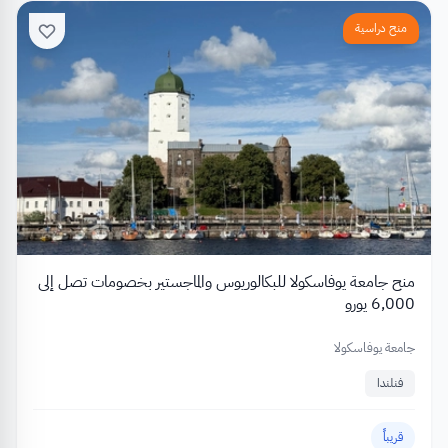
منح دراسية
منح جامعة يوفاسكولا للبكالوريوس والماجستير بخصومات تصل إلى
6,000 يورو
جامعة يوفاسكولا
فنلندا
قريباً