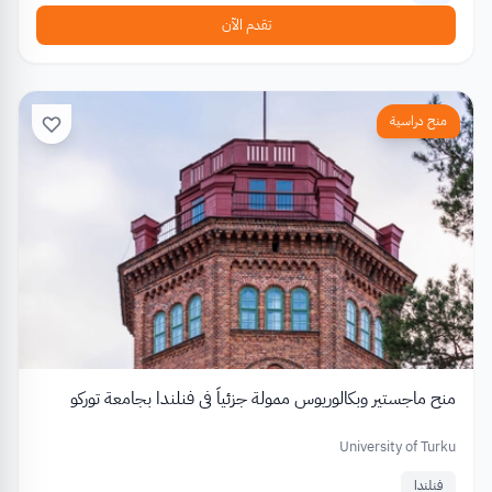
تقدم الآن
منح دراسية
منح ماجستير وبكالوريوس ممولة جزئياً في فنلندا بجامعة توركو
University of Turku
فنلندا