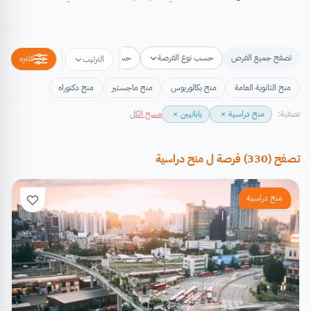
تصفح جميع الفرص
حسب نوع الفرصة
حسب مكان الفرصة
حسب التخص
فلتره
الترتيب
منح الثانوية العامة
منح بكالوريوس
منح ماجستير
منح دكتوراه
تصفية:
منح دراسية
×
يابانيين
×
مسح الكل
تصفح
(
330
)
فرصة
ل
منح دراسية
منح دراسية