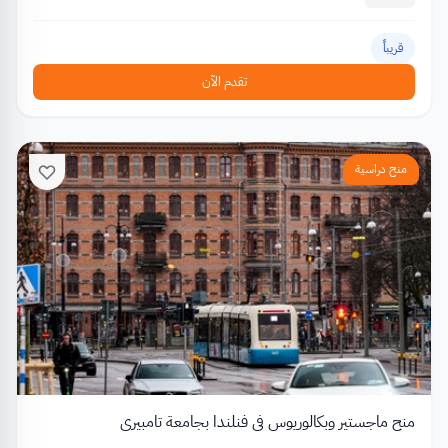
قريباً
تقدم الآن
منح دراسية
منح ماجستير وبكالوريوس في فنلندا بجامعة تامبيري