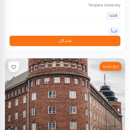
Tampere University
فنلندا
قريباً
تقدم الآن
منح دراسية