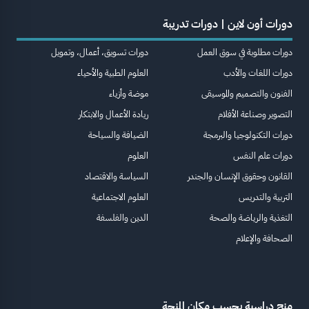
دورات أون لاين | دورات تدريبة
دورات مطلوبة في سوق العمل
دورات تسويق، أعمال، وتمويل
دورات اللغات والأدب
العلوم الطبية والأحياء
الفنون والتصميم والموسيقى
موضة وأزياء
التصوير وصناعة الأفلام
ريادة الأعمال والابتكار
دورات التكنولوجيا والبرمجة
الضيافة والسياحة
دورات علم النفس
العلوم
القانون وحقوق الإنسان والجندر
السياسة والاقتصاد
التربية والتدريس
العلوم الاجتماعية
التغذية والرياضة والصحة
الدين والفلسفة
الصحافة والإعلام
منح دراسية بحسب مكان المنحة