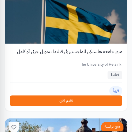
منح جامعة هلسنكي للماجستير في فنلندا بتمويل جزئي أو كامل
The University of Helsinki
فنلندا
قريباً
تقدم الآن
منح دراسية