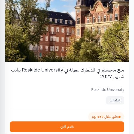
منح ماجستير في الدنمارك ممولة في Roskilde University براتب
شهري 2027
Roskilde University
الدنمارك
تغلق خلال 159 يوم
تقدم الآن