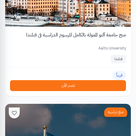
منح جامعة آلتو الممولة بالكامل للرسوم الدراسية في فنلندا
Aalto University
فنلندا
قريباً
تقدم الآن
منح دراسية