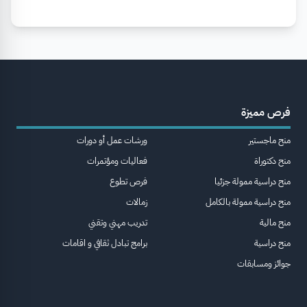
فرص مميزة
منح ماجستير
ورشات عمل أو دورات
منح دكتوراة
فعاليات ومؤتمرات
منح دراسية ممولة جزئيا
فرص تطوع
منح دراسية ممولة بالكامل
زمالات
منح مالية
تدريب مهني وتقني
منح دراسية
برامج تبادل ثقافي و اقامات
جوائز ومسابقات