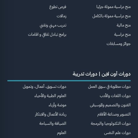
منح دراسية ممولة جزئيا
فرص تطوع
منح دراسية ممولة بالكامل
زمالات
منح مالية
تدريب مهني وتقني
منح دراسية
برامج تبادل ثقافي و اقامات
جوائز ومسابقات
دورات أون لاين | دورات تدريبة
دورات مطلوبة في سوق العمل
دورات تسويق، أعمال، وتمويل
دورات اللغات والأدب
العلوم الطبية والأحياء
الفنون والتصميم والموسيقى
موضة وأزياء
التصوير وصناعة الأفلام
ريادة الأعمال والابتكار
دورات التكنولوجيا والبرمجة
الضيافة والسياحة
دورات علم النفس
العلوم