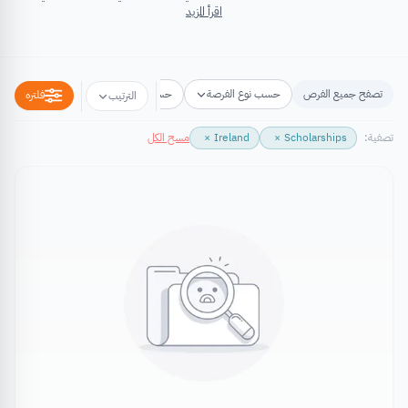
اقرأ المزيد
تصفح جميع الفرص
حسب نوع الفرصة
حسب مكان الفرصة
حسب التخص
فلتره
الترتيب
تصفية:
Scholarships
×
Ireland
×
مسح الكل