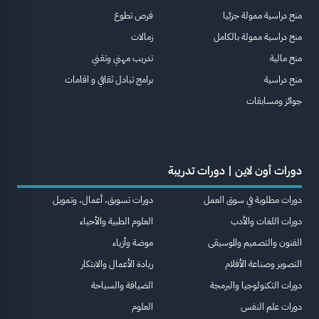
منح دراسية ممولة جزئيا
فرص تطوع
منح دراسية ممولة بالكامل
زمالات
منح مالية
تدريب مهني وتقني
منح دراسية
برامج تبادل ثقافي و اقامات
جوائز ومسابقات
دورات أون لاين | دورات تدريبة
دورات مطلوبة في سوق العمل
دورات تسويق، أعمال، وتمويل
دورات اللغات والأدب
العلوم الطبية والأحياء
الفنون والتصميم والموسيقى
موضة وأزياء
التصوير وصناعة الأفلام
ريادة الأعمال والابتكار
دورات التكنولوجيا والبرمجة
الضيافة والسياحة
دورات علم النفس
العلوم