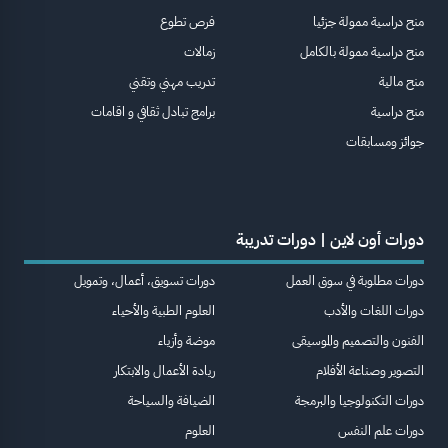
منح دراسية ممولة جزئيا
فرص تطوع
منح دراسية ممولة بالكامل
زمالات
منح مالية
تدريب مهني وتقني
منح دراسية
برامج تبادل ثقافي و اقامات
جوائز ومسابقات
دورات أون لاين | دورات تدريبة
دورات مطلوبة في سوق العمل
دورات تسويق، أعمال، وتمويل
دورات اللغات والأدب
العلوم الطبية والأحياء
الفنون والتصميم والموسيقى
موضة وأزياء
التصوير وصناعة الأفلام
ريادة الأعمال والابتكار
دورات التكنولوجيا والبرمجة
الضيافة والسياحة
دورات علم النفس
العلوم