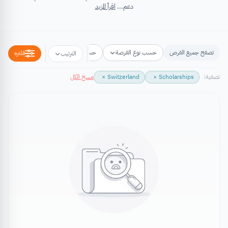
دعم...
اقرأ المزيد
تصفح جميع الفرص
حسب نوع الفرصة
حسب مكان الفرصة
حسب التخص
فلتره
الترتيب
تصفية:
Scholarships
×
Switzerland
×
مسح الكل