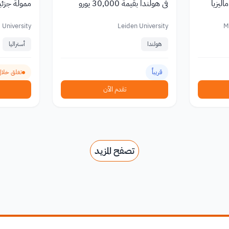
ليزيا
في هولندا بقيمة 30,000 يورو
ممولة جزئيا للطلاب الدول
 University
Leiden University
M
هولندا
أستراليا
قريباً
تغلق خلال 24 ي
تقدم الآن
تصفح المزيد