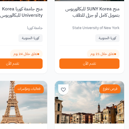
منح SUNY Korea للبكالوريوس
منح جامعة كوريا Korea
بتمويل كامل أو جزئي للطلاب
University للبكالور
الدوليين 2027
كامل أو جزئي للطلاب الدو
2027
State University of New York
جامعة كوريا
كوريا-الجنوبية
كوريا-الجنوبية
تغلق خلال 21 يوم
تغلق خلال 24 يوم
تقدم الآن
تقدم الآن
فرص تطوع
فعاليات ومؤتمرات