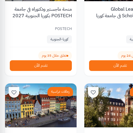
Global Leader
منحة ماجستير ودكتوراه في جامعة
Scholarship A في جامعة كوريا
POSTECH بكوريا الجنوبية 2027
من الرسوم 2027
POSTECH
ية
كوريا-الجنوبية
وم
تغلق خلال 35 يوم
تقدم الآن
تقدم الآن
زمالات دراسية