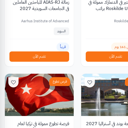
منح ماجستير في الدنمارك ممولة في
زمالة AIAS-RJ للباحثين العاملين
Roskilde University براتب
في الجامعات السويدية 2027
Aarhus Institute of Advanced
Roskilde
Studies (AIAS)
السويد
وم
قريباً
تقدم الآن
تقدم الآن
فرص تطوع
منحة جامعة بوند في أستراليا 2027
فرصة تطوع ممولة في تركيا لعام