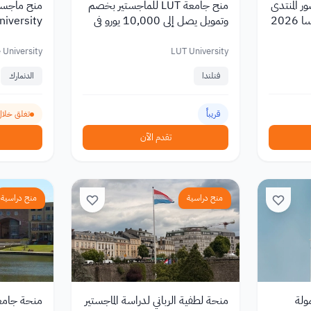
ر المنتدى
منح جامعة LUT للماجستير بخصم
202
وتمويل يصل إلى 10,000 يورو في
فنلندا 2027
شهري 2027
 University
LUT University
فنلندا
الدنمارك
قريباً
تغلق خلال 161 ي
تقدم الآن
منح دراسية
منح دراسية
لممولة
منحة لطفية الرباني لدراسة الماجستير