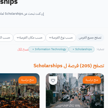
Scholarships لدراس
إن كنت تبحث عن Scholarships لعام 2026-2027 فأنت في المكان المناسب! ستجد هنا Scholarships مجانية والتي تقدم دعم الراغبين في متابعة دراستهم. ت...
تصفح جميع الفرص
حسب نوع الفرصة
حسب مكان الفرصة
حسب ال
تصفية:
Scholarships
×
Information Technology
×
مسح الكل
تصفح
(
205
)
فرصة
ل
Scholarships
منح دراسية
منح دراسية