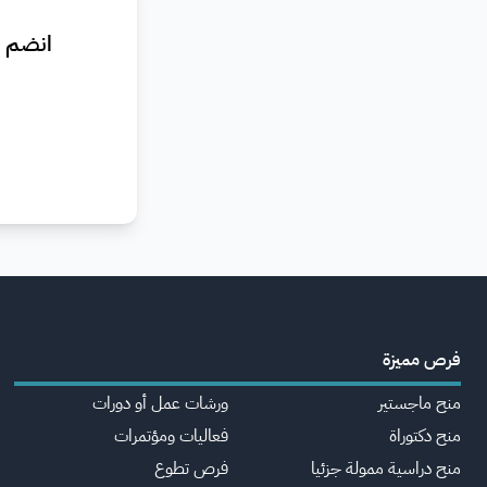
انضم ا
فرص مميزة
منح ماجستير
ورشات عمل أو دورات
منح دكتوراة
فعاليات ومؤتمرات
منح دراسية ممولة جزئيا
فرص تطوع