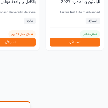
للباحثين في الدنمارك 2027
بالكامل في جامعة موناش ما
2026 مع راتب شهري
onash University Malaysia
Aarhus Institute of Advanced
Studies (AIAS)
الدنمارك
ماليزيا
مفتوحة الآن
تغلق خلال 69 يوم
تقدم الآن
تقدم الآن