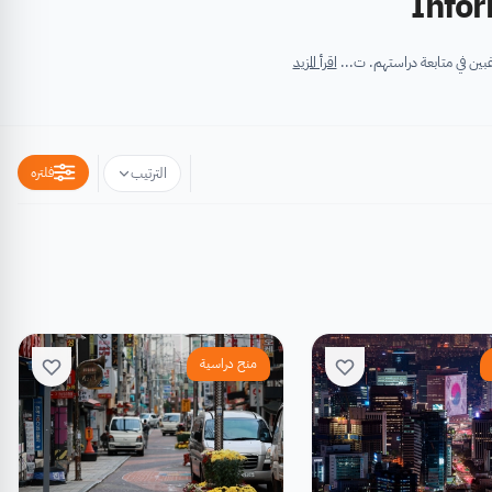
اقرأ المزيد
فلتره
الترتيب
منح دراسية