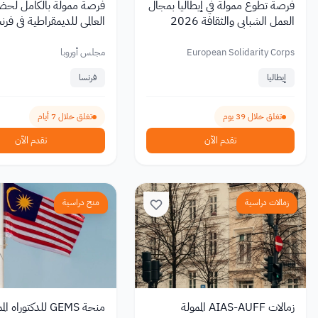
فرصة تطوع ممولة في إيطاليا بمجال
فرصة ممولة بالكامل لحضو
العمل الشبابي والثقافة 2026
العالمي للديمقراطية في فرنسا 6
European Solidarity Corps
مجلس أوروبا
إيطاليا
فرنسا
تغلق خلال 39 يوم
تغلق خلال 7 أيام
تقدم الآن
تقدم الآن
زمالات دراسية
منح دراسية
زمالات AIAS-AUFF الممولة
منحة GEMS للدكتوراه ا