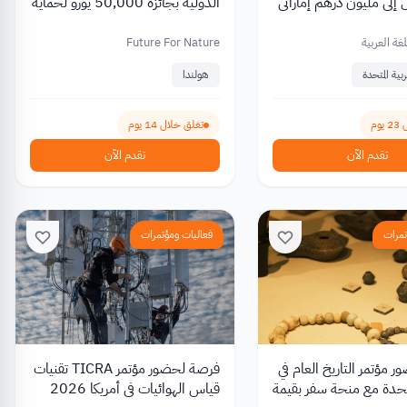
 إلى مليون درهم إماراتي
الدولية بجائزة 50,000 يورو لحماية
الطبيعة
غة العربية
Future For Nature
بية المتحدة
هولندا
وم
تغلق خلال 14 يوم
تقدم الآن
تقدم الآن
تمرات
فعاليات ومؤتمرات
 مؤتمر التاريخ العام في
فرصة لحضور مؤتمر TICRA تقنيات
لمتحدة مع منحة سفر بقيمة
قياس الهوائيات في أمريكا 2026