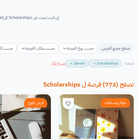
إن كنت تبحث عن Scholarships للDanish لعام 2026-2027 فأنت في المكان المناسب! ستجد هنا Scholarships مجانية والتي تقدم دعم للDanish الراغبين في...
تصفح جميع الفرص
حسب نوع الفرصة
حسب مكان الفرصة
حسب ال
تصفية:
Scholarships
×
Danish
×
مسح الكل
تصفح
(
773
)
فرصة
ل
Scholarships
جوائز ومسابقات
فرص تطوع