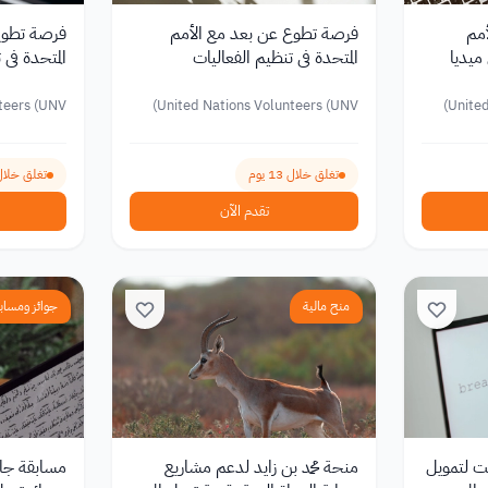
أمم
فرصة تطوع عن بعد مع الأمم
فرصة تطوع 
ميديا
المتحدة في تنظيم الفعاليات
والتنسيق الرقمي 2026
2026
teers (UNV)
United Nations Volunteers (UNV)
United
تغلق خلال 13 يوم
تغلق خلال 12 ي
تقدم الآن
منح مالية
جوائز ومساب
ت لتمويل
منحة محمد بن زايد لدعم مشاريع
مسابقة جائ