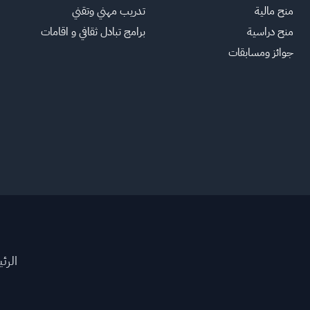
منح مالية
تدريب مهني وتقني
منح دراسية
برامج تبادل ثقافي و اقامات
جوائز ومسابقات
الرئ