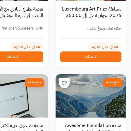
مسابقة Luxembourg Art Prize
فرصة تطوع أونلاين مع ال
2026 بجوائز تصل إلى 35,000
المتحدة في إدارة السوشيال 
يورو
2026
جائزة لوكسمبورغ للفنون
 Nations Volunteers (UNV)
تغلق خلال 52 يوم
تغلق خلال 13 يوم
تقدم الآن
تقدم الآن
منح مالية
منح مالية
منحة Awesome Foundation
منحة صندوق حرية الإنترن