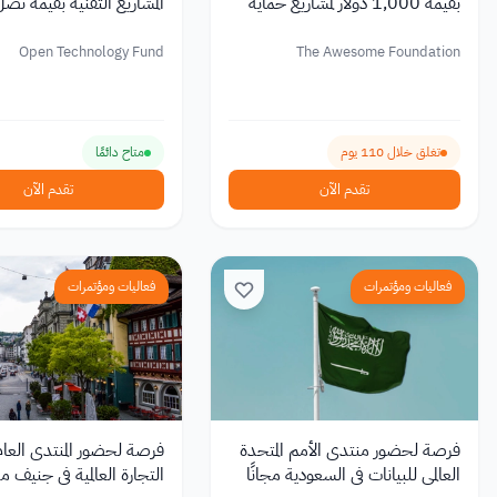
بقيمة 1,000 دولار لمشاريع حماية
المشاريع التقنية بقيمة تصل
الطبيعة
900,000 دولار
Open Technology Fund
The Awesome Foundation
تغلق خلال 110 يوم
متاح دائمًا
تقدم الآن
تقدم الآن
فعاليات ومؤتمرات
فعاليات ومؤتمرات
فرصة لحضور منتدى الأمم المتحدة
فرصة لحضور المنتدى العام
العالمي للبيانات في السعودية مجانًا
التجارة العالمية في جنيف مج