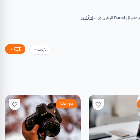
اقرأ المزيد
فلتره
الترتيب
منح مالية