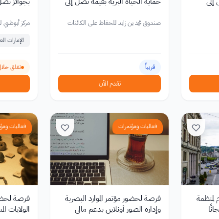
 إلى
حماية الحياة البرية بقيمة تصل إلى
بجوائز تصل
25,000 دولار 2026
2027
صندوق محمد بن زايد للحفاظ على الكائنات
مركز أبوظبي لل
الحية
الإمارات العر
قريباً
تغلق خلال 23 ي
تقدم الآن
فعاليات ومؤتمرات
فعاليات ومؤ
 لمنظمة
فرصة لحضور مؤتمر الموارد البصرية
فرصة لحضور
انًا
وإدارة الصور أونلاين بدعم مالي
الولايات ا