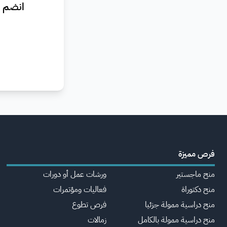
انضم ا
فرص مميزة
منح ماجستير
ورشات عمل أو دورات
منح دكتوراة
فعاليات ومؤتمرات
منح دراسية ممولة جزئيا
فرص تطوع
منح دراسية ممولة بالكامل
زمالات