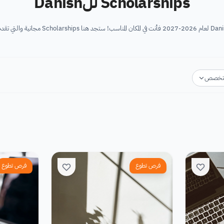
Scholarships للDanish
تخصص
فرص تطوع
فرص تطوع