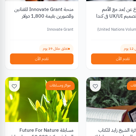
عن بُعد مع الأمم
منحة Innovate Grant للفنانين
المتحدة في تصميم UX/UI في كندا
والمصورين بقيمة 1,800 دولار
Innovate Grant
United Nations Volun
وم
تغلق خلال 39 يوم
تقدم الآن
تقدم الآن
قات
جوائز ومسابقات
زة الشيخ زايد للكتاب
مسابقة Future For Nature