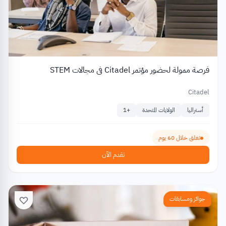
فرصة ممولة لحضور مؤتمر Citadel في مجالات STEM
Citadel
أستراليا
الولايات المتحدة
+
1
تغلق خلال 60 يوم
تقدم الآن
جوائز ومسابقات