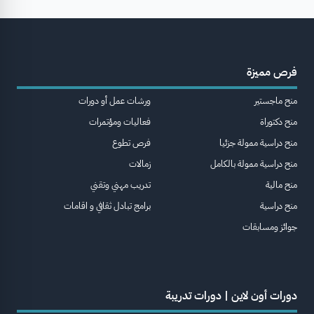
فرص مميزة
منح ماجستير
ورشات عمل أو دورات
منح دكتوراة
فعاليات ومؤتمرات
منح دراسية ممولة جزئيا
فرص تطوع
منح دراسية ممولة بالكامل
زمالات
منح مالية
تدريب مهني وتقني
منح دراسية
برامج تبادل ثقافي و اقامات
جوائز ومسابقات
دورات أون لاين | دورات تدريبة