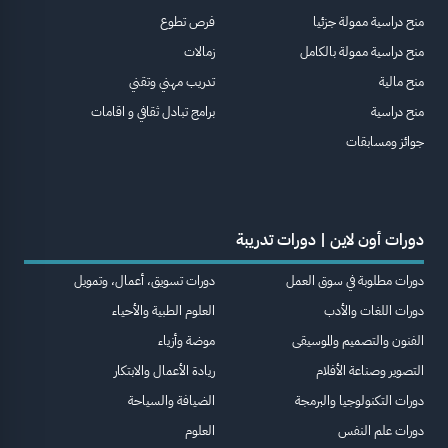
منح دراسية ممولة جزئيا
فرص تطوع
منح دراسية ممولة بالكامل
زمالات
منح مالية
تدريب مهني وتقني
منح دراسية
برامج تبادل ثقافي و اقامات
جوائز ومسابقات
دورات أون لاين | دورات تدريبة
دورات مطلوبة في سوق العمل
دورات تسويق، أعمال، وتمويل
دورات اللغات والأدب
العلوم الطبية والأحياء
الفنون والتصميم والموسيقى
موضة وأزياء
التصوير وصناعة الأفلام
ريادة الأعمال والابتكار
دورات التكنولوجيا والبرمجة
الضيافة والسياحة
دورات علم النفس
العلوم