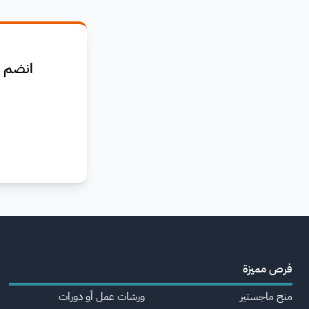
انضم ا
فرص مميزة
منح ماجستير
ورشات عمل أو دورات