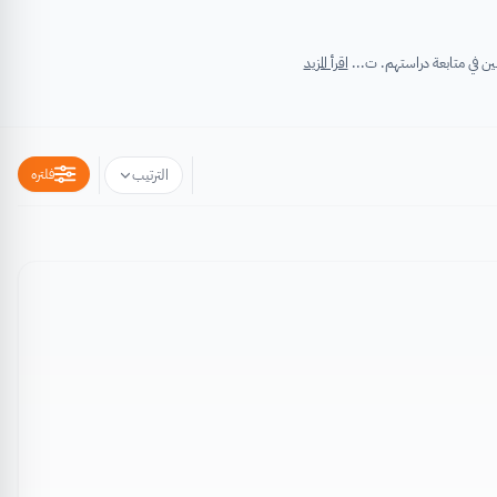
اقرأ المزيد
فلتره
الترتيب