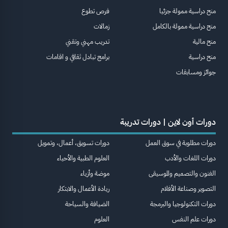
منح دراسية ممولة جزئيا
فرص تطوع
منح دراسية ممولة بالكامل
زمالات
منح مالية
تدريب مهني وتقني
منح دراسية
برامج تبادل ثقافي و اقامات
جوائز ومسابقات
دورات أون لاين | دورات تدريبة
دورات مطلوبة في سوق العمل
دورات تسويق، أعمال، وتمويل
دورات اللغات والأدب
العلوم الطبية والأحياء
الفنون والتصميم والموسيقى
موضة وأزياء
التصوير وصناعة الأفلام
ريادة الأعمال والابتكار
دورات التكنولوجيا والبرمجة
الضيافة والسياحة
دورات علم النفس
العلوم