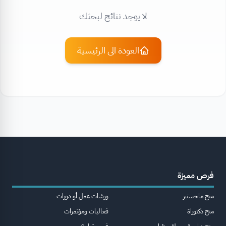
لا يوجد نتائج لبحثك
العودة الى الرئيسية
فرص مميزة
منح ماجستير
ورشات عمل أو دورات
منح دكتوراة
فعاليات ومؤتمرات