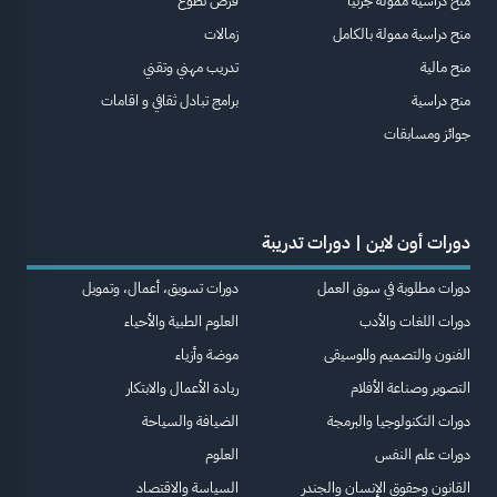
منح دراسية ممولة جزئيا
فرص تطوع
منح دراسية ممولة بالكامل
زمالات
منح مالية
تدريب مهني وتقني
منح دراسية
برامج تبادل ثقافي و اقامات
جوائز ومسابقات
دورات أون لاين | دورات تدريبة
دورات مطلوبة في سوق العمل
دورات تسويق، أعمال، وتمويل
دورات اللغات والأدب
العلوم الطبية والأحياء
الفنون والتصميم والموسيقى
موضة وأزياء
التصوير وصناعة الأفلام
ريادة الأعمال والابتكار
دورات التكنولوجيا والبرمجة
الضيافة والسياحة
دورات علم النفس
العلوم
القانون وحقوق الإنسان والجندر
السياسة والاقتصاد