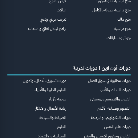
منح دراسية ممولة جزئيا
فرص تطوع
منح دراسية ممولة بالكامل
زمالات
منح مالية
تدريب مهني وتقني
منح دراسية
برامج تبادل ثقافي و اقامات
جوائز ومسابقات
دورات أون لاين | دورات تدريبة
دورات مطلوبة في سوق العمل
دورات تسويق، أعمال، وتمويل
دورات اللغات والأدب
العلوم الطبية والأحياء
الفنون والتصميم والموسيقى
موضة وأزياء
التصوير وصناعة الأفلام
ريادة الأعمال والابتكار
دورات التكنولوجيا والبرمجة
الضيافة والسياحة
دورات علم النفس
العلوم
القانون وحقوق الإنسان والجندر
السياسة والاقتصاد