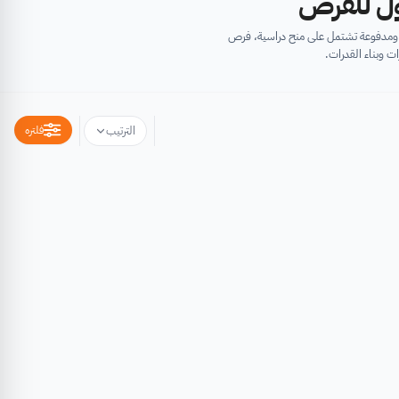
أول للفرص
ية ومدفوعة تشتمل على منح دراسية، فرص
ت وبناء القدرات.
فلتره
الترتيب