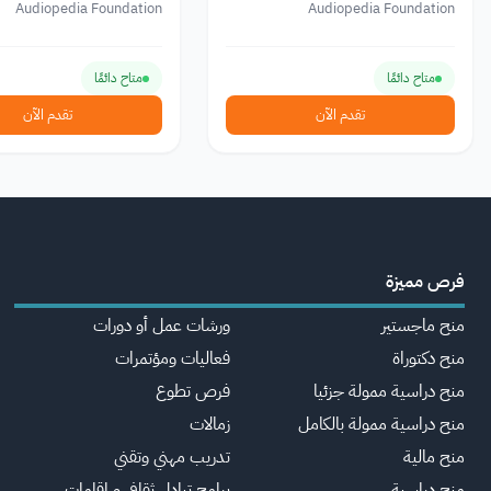
Audiopedia Foundation
Audiopedia Foundation
متاح دائمًا
متاح دائمًا
تقدم الآن
تقدم الآن
فرص مميزة
منح ماجستير
ورشات عمل أو دورات
منح دكتوراة
فعاليات ومؤتمرات
منح دراسية ممولة جزئيا
فرص تطوع
منح دراسية ممولة بالكامل
زمالات
منح مالية
تدريب مهني وتقني
منح دراسية
برامج تبادل ثقافي و اقامات