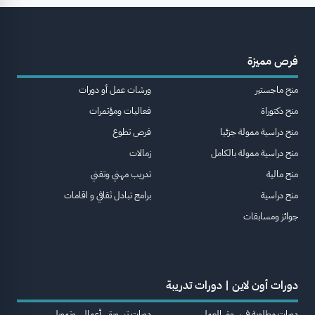
فرص مميزة
منح ماجستير
ورشات عمل أو دورات
منح دكتوراة
فعاليات ومؤتمرات
منح دراسية ممولة جزئيا
فرص تطوع
منح دراسية ممولة بالكامل
زمالات
منح مالية
تدريب مهني وتقني
منح دراسية
برامج تبادل ثقافي و اقامات
جوائز ومسابقات
دورات أون لاين | دورات تدريبة
دورات مطلوبة في سوق العمل
دورات تسويق، أعمال، وتمويل