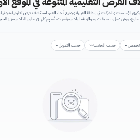
اف الفرص التعليمية المتنوعة في الموقع ال
برى المؤسسات والشركات في المنطقة العربية وجميع أنحاء العالم. استكشف فرص تعليمية مجان
تطوع، ورش عمل، مسابقات وجوائز، فعاليات ومؤتمرات، تُسهِم كلها في تطوير الذات وتعزيز الخبرا
تخصص
حسب الجنسية
حسب التمويل