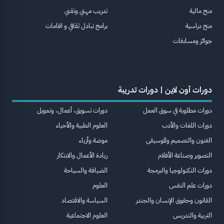
منح مالية
تدريب مهني وتقني
منح دراسية
برامج تبادل ثقافي و اقامات
جوائز ومسابقات
دورات أون لاين | دورات تدريبة
دورات مطلوبة في سوق العمل
دورات تسويق، أعمال، وتمويل
دورات اللغات والأدب
العلوم الطبية والأحياء
الفنون والتصميم والموسيقى
موضة وأزياء
التصوير وصناعة الأفلام
ريادة الأعمال والابتكار
دورات التكنولوجيا والبرمجة
الضيافة والسياحة
دورات علم النفس
العلوم
القانون وحقوق الإنسان والجندر
السياسة والاقتصاد
التربية والتدريس
العلوم الاجتماعية