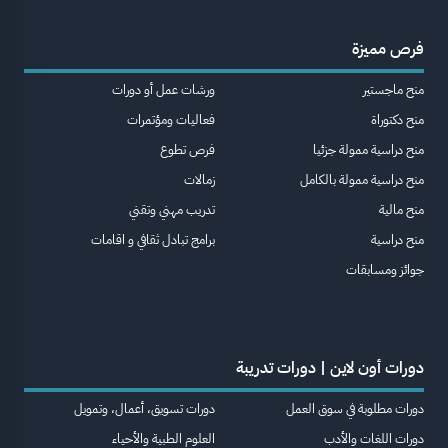
فرص مميزة
منح ماجستير
ورشات عمل أو دورات
منح دكتوراة
فعاليات ومؤتمرات
منح دراسية ممولة جزئيا
فرص تطوع
منح دراسية ممولة بالكامل
زمالات
منح مالية
تدريب مهني وتقني
منح دراسية
برامج تبادل ثقافي و اقامات
جوائز ومسابقات
دورات أون لاين | دورات تدريبة
دورات مطلوبة في سوق العمل
دورات تسويق، أعمال، وتمويل
دورات اللغات والأدب
العلوم الطبية والأحياء