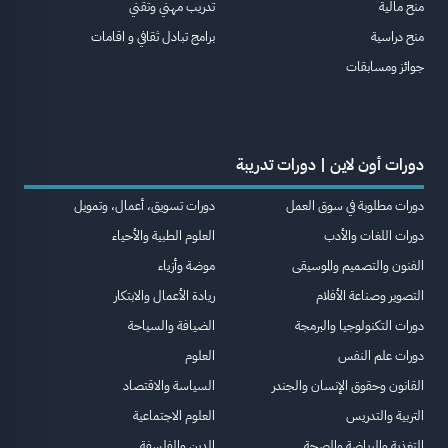
منح مالية
تدريب مهني وتقني
منح دراسية
برامج تبادل ثقافي و اقامات
جوائز ومسابقات
دورات أون لاين | دورات تدريبة
دورات مطلوبة في سوق العمل
دورات تسويق، أعمال، وتمويل
دورات اللغات والأدب
العلوم الطبية والأحياء
الفنون والتصميم والموسيقى
موضة وأزياء
التصوير وصناعة الأفلام
ريادة الأعمال والابتكار
دورات التكنولوجيا والبرمجة
الضيافة والسياحة
دورات علم النفس
العلوم
القانون وحقوق الإنسان والجندر
السياسة والاقتصاد
التربية والتدريس
العلوم الاجتماعية
التغذية والرياضة والصحة
الدين والفلسفة