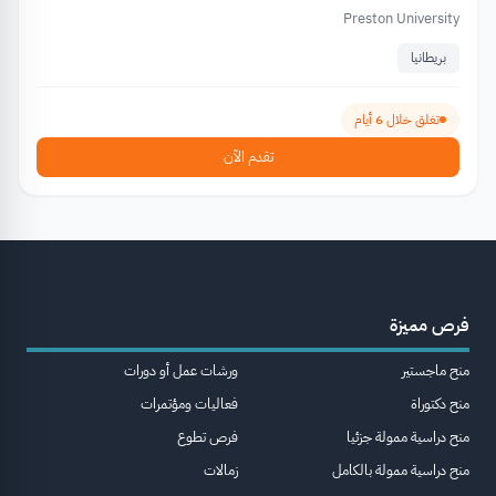
Preston University
بريطانيا
تغلق خلال 6 أيام
تقدم الآن
فرص مميزة
منح ماجستير
ورشات عمل أو دورات
منح دكتوراة
فعاليات ومؤتمرات
منح دراسية ممولة جزئيا
فرص تطوع
منح دراسية ممولة بالكامل
زمالات