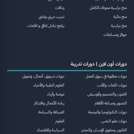
منح دراسية ممولة بالكامل
زمالات
منح مالية
تدريب مهني وتقني
منح دراسية
برامج تبادل ثقافي و اقامات
جوائز ومسابقات
دورات أون لاين | دورات تدريبة
دورات مطلوبة في سوق العمل
دورات تسويق، أعمال، وتمويل
دورات اللغات والأدب
العلوم الطبية والأحياء
الفنون والتصميم والموسيقى
موضة وأزياء
التصوير وصناعة الأفلام
ريادة الأعمال والابتكار
دورات التكنولوجيا والبرمجة
الضيافة والسياحة
دورات علم النفس
العلوم
القانون وحقوق الإنسان والجندر
السياسة والاقتصاد