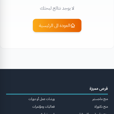
لا يوجد نتائج لبحثك
العودة الى الرئيسية
فرص مميزة
منح ماجستير
ورشات عمل أو دورات
منح دكتوراة
فعاليات ومؤتمرات