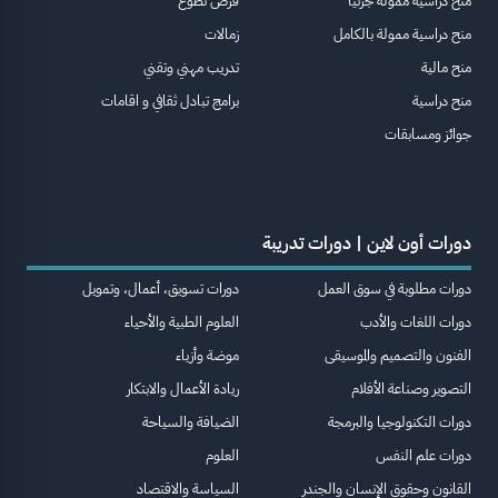
منح دراسية ممولة جزئيا
فرص تطوع
منح دراسية ممولة بالكامل
زمالات
منح مالية
تدريب مهني وتقني
منح دراسية
برامج تبادل ثقافي و اقامات
جوائز ومسابقات
دورات أون لاين | دورات تدريبة
دورات مطلوبة في سوق العمل
دورات تسويق، أعمال، وتمويل
دورات اللغات والأدب
العلوم الطبية والأحياء
الفنون والتصميم والموسيقى
موضة وأزياء
التصوير وصناعة الأفلام
ريادة الأعمال والابتكار
دورات التكنولوجيا والبرمجة
الضيافة والسياحة
دورات علم النفس
العلوم
القانون وحقوق الإنسان والجندر
السياسة والاقتصاد