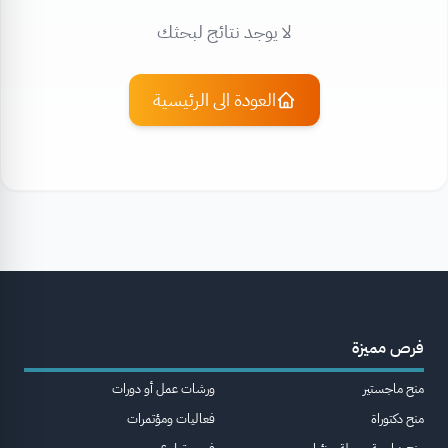
لا يوجد نتائج لبحثك
العودة الى الرئيسية
فرص مميزة
منح ماجستير
ورشات عمل أو دورات
منح دكتوراة
فعاليات ومؤتمرات