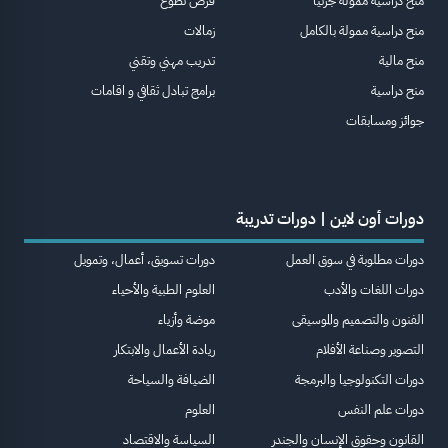
منح دراسية ممولة جزئيا
فرص تطوع
منح دراسية ممولة بالكامل
زمالات
منح مالية
تدريب مهني وتقني
منح دراسية
برامج تبادل ثقافي و اقامات
جوائز ومسابقات
دورات أون لاين | دورات تدريبة
دورات مطلوبة في سوق العمل
دورات تسويق، أعمال، وتمويل
دورات اللغات والأدب
العلوم الطبية والأحياء
الفنون والتصميم والموسيقى
موضة وأزياء
التصوير وصناعة الأفلام
ريادة الأعمال والابتكار
دورات التكنولوجيا والبرمجة
الضيافة والسياحة
دورات علم النفس
العلوم
القانون وحقوق الإنسان والجندر
السياسة والاقتصاد