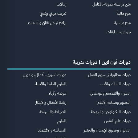
منح دراسية ممولة بالكامل
زمالات
منح مالية
تدريب مهني وتقني
منح دراسية
برامج تبادل ثقافي و اقامات
جوائز ومسابقات
دورات أون لاين | دورات تدريبة
دورات مطلوبة في سوق العمل
دورات تسويق، أعمال، وتمويل
دورات اللغات والأدب
العلوم الطبية والأحياء
الفنون والتصميم والموسيقى
موضة وأزياء
التصوير وصناعة الأفلام
ريادة الأعمال والابتكار
دورات التكنولوجيا والبرمجة
الضيافة والسياحة
دورات علم النفس
العلوم
القانون وحقوق الإنسان والجندر
السياسة والاقتصاد