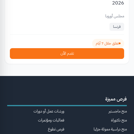
2026
مجلس أوروبا
فرنسا
تغلق خلال 7 أيام
تقدم الآن
فرص مميزة
منح ماجستير
ورشات عمل أو دورات
منح دكتوراة
فعاليات ومؤتمرات
منح دراسية ممولة جزئيا
فرص تطوع