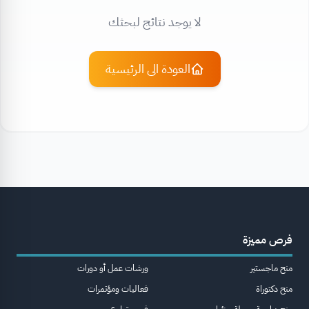
لا يوجد نتائج لبحثك
العودة الى الرئيسية
فرص مميزة
منح ماجستير
ورشات عمل أو دورات
منح دكتوراة
فعاليات ومؤتمرات