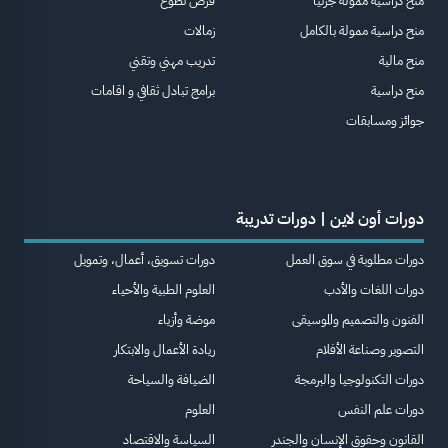
منح دراسية ممولة جزئيا
فرص تطوع
منح دراسية ممولة بالكامل
زمالات
منح مالية
تدريب مهني وتقني
منح دراسية
برامج تبادل ثقافي و اقامات
جوائز ومسابقات
دورات أون لاين | دورات تدريبة
دورات مطلوبة في سوق العمل
دورات تسويق، أعمال، وتمويل
دورات اللغات والأدب
العلوم الطبية والأحياء
الفنون والتصميم والموسيقى
موضة وأزياء
التصوير وصناعة الأفلام
ريادة الأعمال والابتكار
دورات التكنولوجيا والبرمجة
الضيافة والسياحة
دورات علم النفس
العلوم
القانون وحقوق الإنسان والجندر
السياسة والاقتصاد