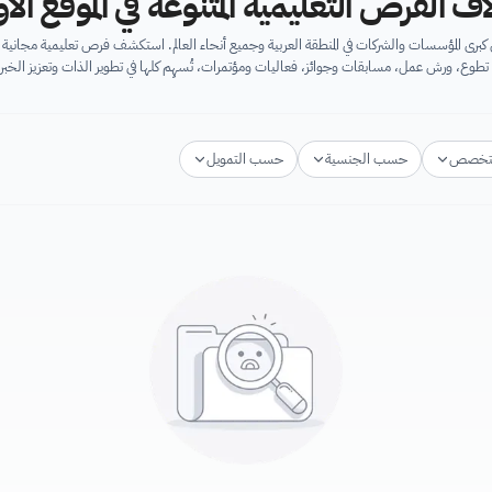
اف الفرص التعليمية المتنوعة في الموقع ال
برى المؤسسات والشركات في المنطقة العربية وجميع أنحاء العالم. استكشف فرص تعليمية مجان
تطوع، ورش عمل، مسابقات وجوائز، فعاليات ومؤتمرات، تُسهِم كلها في تطوير الذات وتعزيز الخبرا
تخصص
حسب الجنسية
حسب التمويل