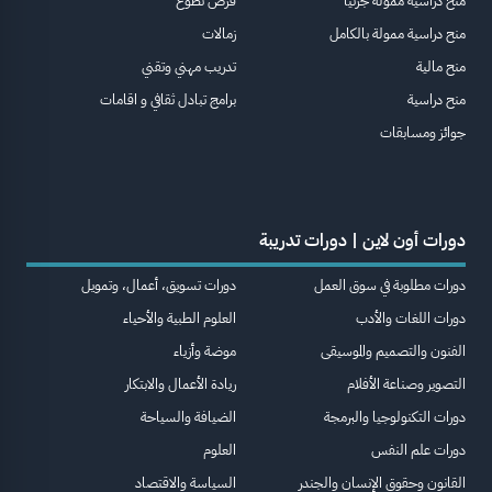
منح دراسية ممولة جزئيا
فرص تطوع
منح دراسية ممولة بالكامل
زمالات
منح مالية
تدريب مهني وتقني
منح دراسية
برامج تبادل ثقافي و اقامات
جوائز ومسابقات
دورات أون لاين | دورات تدريبة
دورات مطلوبة في سوق العمل
دورات تسويق، أعمال، وتمويل
دورات اللغات والأدب
العلوم الطبية والأحياء
الفنون والتصميم والموسيقى
موضة وأزياء
التصوير وصناعة الأفلام
ريادة الأعمال والابتكار
دورات التكنولوجيا والبرمجة
الضيافة والسياحة
دورات علم النفس
العلوم
القانون وحقوق الإنسان والجندر
السياسة والاقتصاد