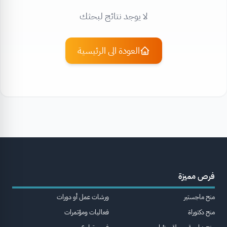
لا يوجد نتائج لبحثك
العودة الى الرئيسية
فرص مميزة
منح ماجستير
ورشات عمل أو دورات
منح دكتوراة
فعاليات ومؤتمرات