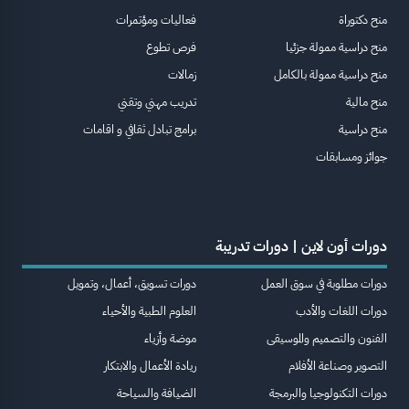
منح دكتوراة
فعاليات ومؤتمرات
منح دراسية ممولة جزئيا
فرص تطوع
منح دراسية ممولة بالكامل
زمالات
منح مالية
تدريب مهني وتقني
منح دراسية
برامج تبادل ثقافي و اقامات
جوائز ومسابقات
دورات أون لاين | دورات تدريبة
دورات مطلوبة في سوق العمل
دورات تسويق، أعمال، وتمويل
دورات اللغات والأدب
العلوم الطبية والأحياء
الفنون والتصميم والموسيقى
موضة وأزياء
التصوير وصناعة الأفلام
ريادة الأعمال والابتكار
دورات التكنولوجيا والبرمجة
الضيافة والسياحة