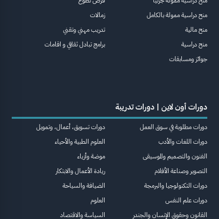
منح دراسية ممولة جزئيا
فرص تطوع
منح دراسية ممولة بالكامل
زمالات
منح مالية
تدريب مهني وتقني
منح دراسية
برامج تبادل ثقافي و اقامات
جوائز ومسابقات
دورات أون لاين | دورات تدريبة
دورات مطلوبة في سوق العمل
دورات تسويق، أعمال، وتمويل
دورات اللغات والأدب
العلوم الطبية والأحياء
الفنون والتصميم والموسيقى
موضة وأزياء
التصوير وصناعة الأفلام
ريادة الأعمال والابتكار
دورات التكنولوجيا والبرمجة
الضيافة والسياحة
دورات علم النفس
العلوم
القانون وحقوق الإنسان والجندر
السياسة والاقتصاد