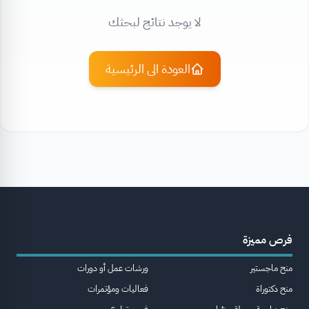
لا يوجد نتائج لبحثك
العودة الى الرئيسية
فرص مميزة
منح ماجستير
ورشات عمل أو دورات
منح دكتوراة
فعاليات ومؤتمرات