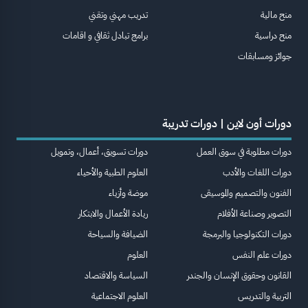
منح مالية
تدريب مهني وتقني
منح دراسية
برامج تبادل ثقافي و اقامات
جوائز ومسابقات
دورات أون لاين | دورات تدريبة
دورات مطلوبة في سوق العمل
دورات تسويق، أعمال، وتمويل
دورات اللغات والأدب
العلوم الطبية والأحياء
الفنون والتصميم والموسيقى
موضة وأزياء
التصوير وصناعة الأفلام
ريادة الأعمال والابتكار
دورات التكنولوجيا والبرمجة
الضيافة والسياحة
دورات علم النفس
العلوم
القانون وحقوق الإنسان والجندر
السياسة والاقتصاد
التربية والتدريس
العلوم الاجتماعية