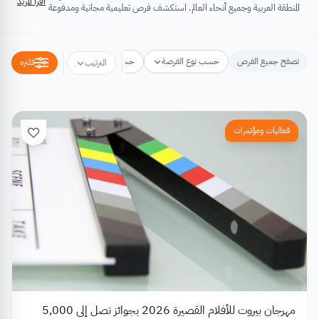
اقرأ المزيد
المنطقة العربية وجميع أنحاء العالم. استكشف فرص تعليمية مجانية ومدفوعة
تشتمل على منح دراسية، فرص تبادل ثقافي، فرص تطوع، ورش عمل،
مسابقات وجوائز، فعاليات ومؤتمرات، تُسهِم كلها في تطوير الذات وتعزيز
الخبرات وبناء القدرات.
تصفح جميع الفرص
حسب نوع الفرصة
حسب مكان الفرصة
حسب التخص
فلتره
الترتيب
فعاليات ومؤتمرات
مهرجان بيروت للأفلام القصيرة 2026 بجوائز تصل إلى 5,000