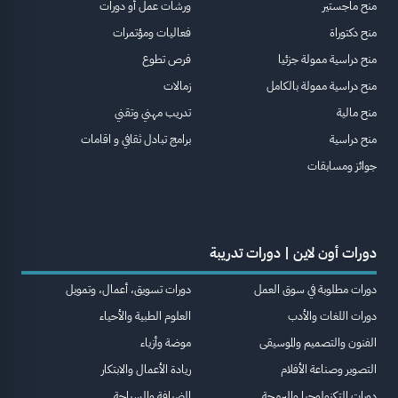
منح ماجستير
ورشات عمل أو دورات
منح دكتوراة
فعاليات ومؤتمرات
منح دراسية ممولة جزئيا
فرص تطوع
منح دراسية ممولة بالكامل
زمالات
منح مالية
تدريب مهني وتقني
منح دراسية
برامج تبادل ثقافي و اقامات
جوائز ومسابقات
دورات أون لاين | دورات تدريبة
دورات مطلوبة في سوق العمل
دورات تسويق، أعمال، وتمويل
دورات اللغات والأدب
العلوم الطبية والأحياء
الفنون والتصميم والموسيقى
موضة وأزياء
التصوير وصناعة الأفلام
ريادة الأعمال والابتكار
دورات التكنولوجيا والبرمجة
الضيافة والسياحة