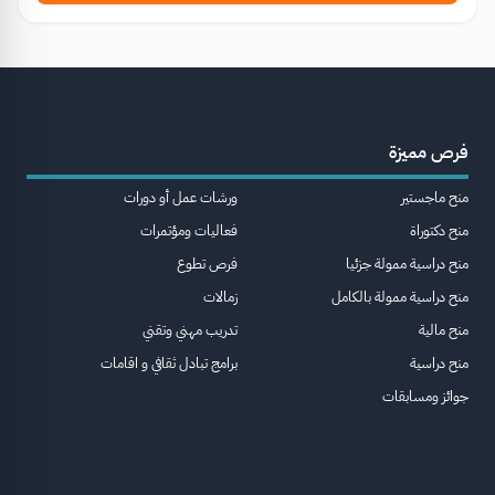
فرص مميزة
منح ماجستير
ورشات عمل أو دورات
منح دكتوراة
فعاليات ومؤتمرات
منح دراسية ممولة جزئيا
فرص تطوع
منح دراسية ممولة بالكامل
زمالات
منح مالية
تدريب مهني وتقني
منح دراسية
برامج تبادل ثقافي و اقامات
جوائز ومسابقات