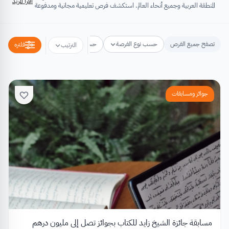
اقرأ المزيد
المنطقة العربية وجميع أنحاء العالم. استكشف فرص تعليمية مجانية ومدفوعة
تشتمل على منح دراسية، فرص تبادل ثقافي، فرص تطوع، ورش عمل،
مسابقات وجوائز، فعاليات ومؤتمرات، تُسهِم كلها في تطوير الذات وتعزيز
الخبرات وبناء القدرات.
تصفح جميع الفرص
حسب نوع الفرصة
حسب مكان الفرصة
حسب التخص
فلتره
الترتيب
جوائز ومسابقات
مسابقة جائزة الشيخ زايد للكتاب بجوائز تصل إلى مليون درهم