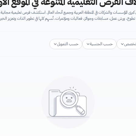
اف الفرص التعليمية المتنوعة في الموقع ال
برى المؤسسات والشركات في المنطقة العربية وجميع أنحاء العالم. استكشف فرص تعليمية مجان
تطوع، ورش عمل، مسابقات وجوائز، فعاليات ومؤتمرات، تُسهِم كلها في تطوير الذات وتعزيز الخبرا
تخصص
حسب الجنسية
حسب التمويل