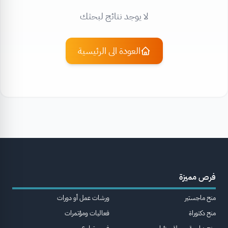
لا يوجد نتائج لبحثك
العودة الى الرئيسية
فرص مميزة
منح ماجستير
ورشات عمل أو دورات
منح دكتوراة
فعاليات ومؤتمرات