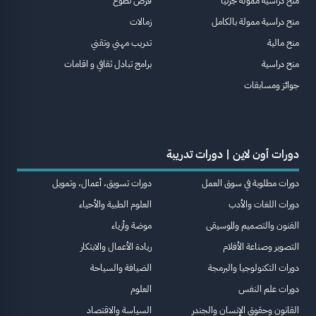
منح دراسية ممولة جزئيا
فرص تطوع
منح دراسية ممولة بالكامل
زمالات
منح مالية
تدريب مهني وتقني
منح دراسية
برامج تبادل ثقافي و اقامات
جوائز ومسابقات
دورات أون لاين | دورات تدريبة
دورات مطلوبة في سوق العمل
دورات تسويق، أعمال، وتمويل
دورات اللغات والأدب
العلوم الطبية والأحياء
الفنون والتصميم والموسيقى
موضة وأزياء
التصوير وصناعة الأفلام
ريادة الأعمال والابتكار
دورات التكنولوجيا والبرمجة
الضيافة والسياحة
دورات علم النفس
العلوم
القانون وحقوق الإنسان والجندر
السياسة والاقتصاد