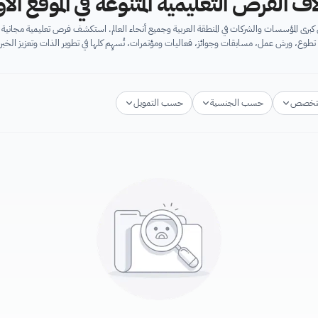
اف الفرص التعليمية المتنوعة في الموقع ال
برى المؤسسات والشركات في المنطقة العربية وجميع أنحاء العالم. استكشف فرص تعليمية مجان
تطوع، ورش عمل، مسابقات وجوائز، فعاليات ومؤتمرات، تُسهِم كلها في تطوير الذات وتعزيز الخبرا
تخصص
حسب الجنسية
حسب التمويل