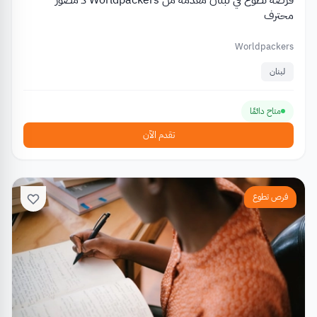
فرصة تطوع في لبنان مقدمة من Worldpackers كـ مصور
محترف
Worldpackers
لبنان
متاح دائمًا
تقدم الآن
فرص تطوع