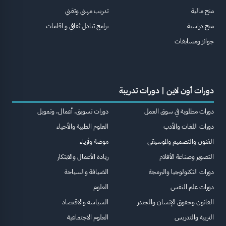
منح مالية
تدريب مهني وتقني
منح دراسية
برامج تبادل ثقافي و اقامات
جوائز ومسابقات
دورات أون لاين | دورات تدريبة
دورات مطلوبة في سوق العمل
دورات تسويق، أعمال، وتمويل
دورات اللغات والأدب
العلوم الطبية والأحياء
الفنون والتصميم والموسيقى
موضة وأزياء
التصوير وصناعة الأفلام
ريادة الأعمال والابتكار
دورات التكنولوجيا والبرمجة
الضيافة والسياحة
دورات علم النفس
العلوم
القانون وحقوق الإنسان والجندر
السياسة والاقتصاد
التربية والتدريس
العلوم الاجتماعية