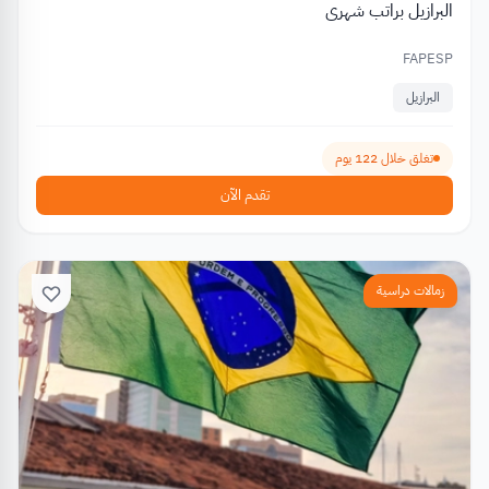
البرازيل براتب شهري
FAPESP
البرازيل
تغلق خلال 122 يوم
تقدم الآن
زمالات دراسية