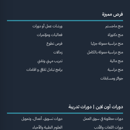
فرص مميزة
منح ماجستير
ورشات عمل أو دورات
منح دكتوراة
فعاليات ومؤتمرات
منح دراسية ممولة جزئيا
فرص تطوع
منح دراسية ممولة بالكامل
زمالات
منح مالية
تدريب مهني وتقني
منح دراسية
برامج تبادل ثقافي و اقامات
جوائز ومسابقات
دورات أون لاين | دورات تدريبة
دورات مطلوبة في سوق العمل
دورات تسويق، أعمال، وتمويل
دورات اللغات والأدب
العلوم الطبية والأحياء