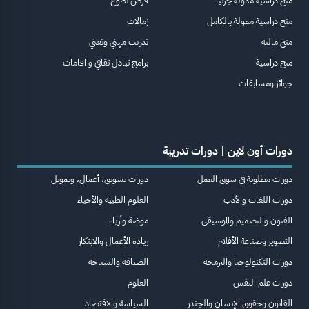
منح دراسية ممولة جزئيا
فرص تطوع
منح دراسية ممولة بالكامل
زمالات
منح مالية
تدريب مهني وتقني
منح دراسية
برامج تبادل ثقافي و اقامات
جوائز ومسابقات
دورات أون لاين | دورات تدريبة
دورات مطلوبة في سوق العمل
دورات تسويق، أعمال، وتمويل
دورات اللغات والأدب
العلوم الطبية والأحياء
الفنون والتصميم والموسيقى
موضة وأزياء
التصوير وصناعة الأفلام
ريادة الأعمال والابتكار
دورات التكنولوجيا والبرمجة
الضيافة والسياحة
دورات علم النفس
العلوم
القانون وحقوق الإنسان والجندر
السياسة والاقتصاد