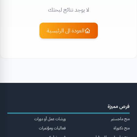
لا يوجد نتائج لبحثك
العودة الى الرئيسية
فرص مميزة
منح ماجستير
ورشات عمل أو دورات
منح دكتوراة
فعاليات ومؤتمرات