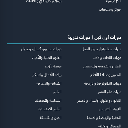
منح دراسية
برامج تبادل ثقافي و اقامات
جوائز ومسابقات
دورات أون لاين | دورات تدريبة
دورات مطلوبة في سوق العمل
دورات تسويق، أعمال، وتمويل
دورات اللغات والأدب
العلوم الطبية والأحياء
الفنون والتصميم والموسيقى
موضة وأزياء
التصوير وصناعة الأفلام
ريادة الأعمال والابتكار
دورات التكنولوجيا والبرمجة
الضيافة والسياحة
دورات علم النفس
العلوم
القانون وحقوق الإنسان والجندر
السياسة والاقتصاد
التربية والتدريس
العلوم الاجتماعية
التغذية والرياضة والصحة
الدين والفلسفة
الصحافة والإعلام