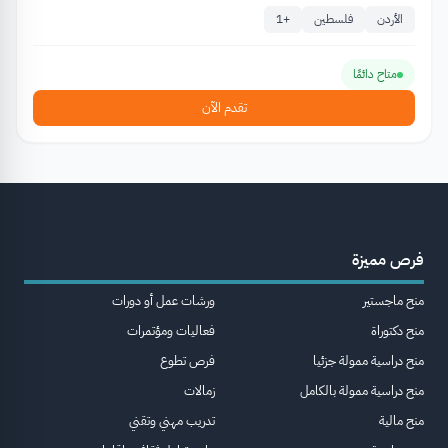
الأردن
فلسطين
+
1
متاح دائمًا
تقدم الآن
فرص مميزة
منح ماجستير
ورشات عمل أو دورات
منح دكتوراة
فعاليات ومؤتمرات
منح دراسية ممولة جزئيا
فرص تطوع
منح دراسية ممولة بالكامل
زمالات
منح مالية
تدريب مهني وتقني