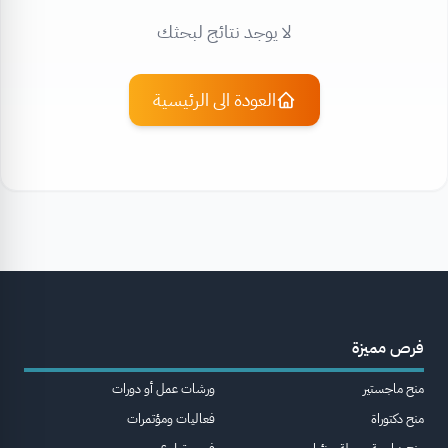
لا يوجد نتائج لبحثك
العودة الى الرئيسية
فرص مميزة
منح ماجستير
ورشات عمل أو دورات
منح دكتوراة
فعاليات ومؤتمرات