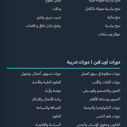
منح دراسية ممولة جزئيا
فرص تطوع
منح دراسية ممولة بالكامل
زمالات
منح مالية
تدريب مهني وتقني
منح دراسية
برامج تبادل ثقافي و اقامات
جوائز ومسابقات
دورات أون لاين | دورات تدريبة
دورات مطلوبة في سوق العمل
دورات تسويق، أعمال، وتمويل
دورات اللغات والأدب
العلوم الطبية والأحياء
الفنون والتصميم والموسيقى
موضة وأزياء
التصوير وصناعة الأفلام
ريادة الأعمال والابتكار
دورات التكنولوجيا والبرمجة
الضيافة والسياحة
دورات علم النفس
العلوم
القانون وحقوق الإنسان والجندر
السياسة والاقتصاد