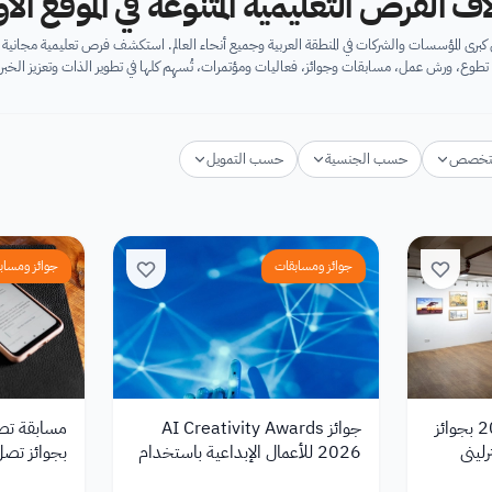
اف الفرص التعليمية المتنوعة في الموقع ال
برى المؤسسات والشركات في المنطقة العربية وجميع أنحاء العالم. استكشف فرص تعليمية مجان
تطوع، ورش عمل، مسابقات وجوائز، فعاليات ومؤتمرات، تُسهِم كلها في تطوير الذات وتعزيز الخبرا
تخصص
حسب الجنسية
حسب التمويل
جوائز ومسابقات
جوائز ومساب
مسابقة فنون بصرية 2026 بجوائز
جوائز AI Creativity Awards
2026 للأعمال الإبداعية باستخدام
بجوائز تصل إلى 00
الذكاء الاصطناعي