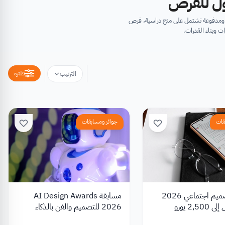
أول للفرص
ية ومدفوعة تشتمل على منح دراسية، فرص
ت وبناء القدرات.
فلتره
الترتيب
قات
جوائز ومسابقات
مسابقة تصميم اجتماعي 2026
مسابقة AI Design Awards
2,5 يورو
2026 للتصميم والفن بالذكاء
الاصطناعي