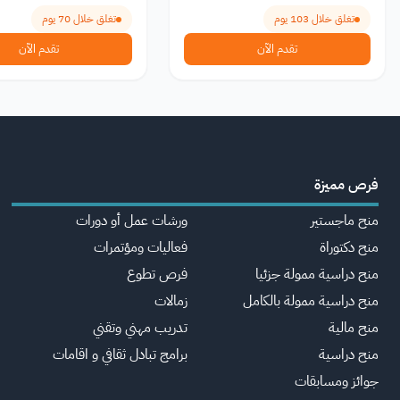
تغلق خلال 103 يوم
تغلق خلال 70 يوم
تقدم الآن
تقدم الآن
فرص مميزة
منح ماجستير
ورشات عمل أو دورات
منح دكتوراة
فعاليات ومؤتمرات
منح دراسية ممولة جزئيا
فرص تطوع
منح دراسية ممولة بالكامل
زمالات
منح مالية
تدريب مهني وتقني
منح دراسية
برامج تبادل ثقافي و اقامات
جوائز ومسابقات