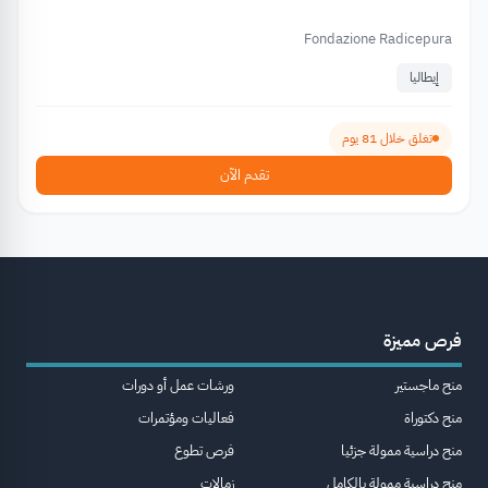
Fondazione Radicepura
إيطاليا
تغلق خلال 81 يوم
تقدم الآن
فرص مميزة
منح ماجستير
ورشات عمل أو دورات
منح دكتوراة
فعاليات ومؤتمرات
منح دراسية ممولة جزئيا
فرص تطوع
منح دراسية ممولة بالكامل
زمالات