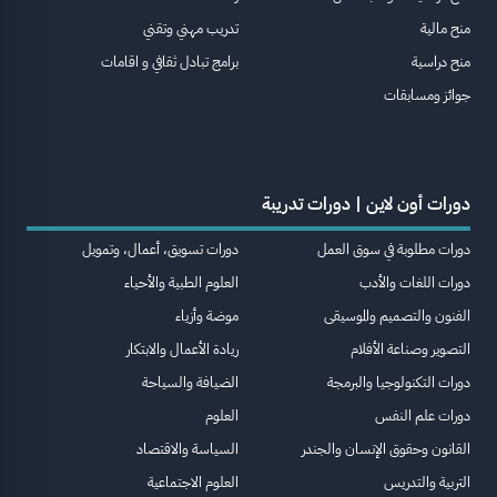
منح مالية
تدريب مهني وتقني
منح دراسية
برامج تبادل ثقافي و اقامات
جوائز ومسابقات
دورات أون لاين | دورات تدريبة
دورات مطلوبة في سوق العمل
دورات تسويق، أعمال، وتمويل
دورات اللغات والأدب
العلوم الطبية والأحياء
الفنون والتصميم والموسيقى
موضة وأزياء
التصوير وصناعة الأفلام
ريادة الأعمال والابتكار
دورات التكنولوجيا والبرمجة
الضيافة والسياحة
دورات علم النفس
العلوم
القانون وحقوق الإنسان والجندر
السياسة والاقتصاد
التربية والتدريس
العلوم الاجتماعية